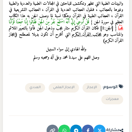
والبينات العلمية التي تظهر وتتكشف للباحثين في المجالات العلمية والعددية والطبية
وغيرها بالعجائب ، فنقول العجائب العددية في القرآن ، العجائب التشريعية في
القرآن ، العجائب الطبية في القرآن وهكذا نسبة لما وصف الجن به هذا الكتاب
العظيم في سورة الجن {
قُلْ أُوحِيَ إِلَيَّ أَنَّهُ اسْتَمَعَ نَفَرٌ مِنَ الْجِنِّ فَقَالُوا إِنَّا سَمِعْنَا قُرْآنًا
عَجَبًا
} [الجن:1] فكان القرآن الكريم مثار عجب وذهول الجن فأتوا بالتعبير الملائم
والمناسب وهو
عجائب القرآن الكريم
التي أقترح أن تكون بديلا لمصطلح (
إعجاز
القرآن الكريم
)
والله الهادي إلى سواء السبيل
وصل اللهم على سيدنا محمد وعلى آله وصحبه وسلم
الوسوم:
الإعجاز
الإعجاز العلمي
العددي
معجزات
مشاركة: