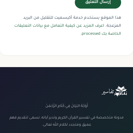
هذا الموقع يستخدم خدمة أكيسميت للتقليل من البريد
المزعجة.
اعرف المزيد عن كيفية التعامل مع بيانات التعليقات
الخاصة بك processed
.
تفاسير
أَوْجُهُ البَيَانْ فِي كَلَامِ الرَّحْمَنْ
مدونة متخصصة في تفسير القرآن الكريم وتدبر آياته، نسعى لتقديم فهم
عميق ومتجدد لكلام الله تعالى.