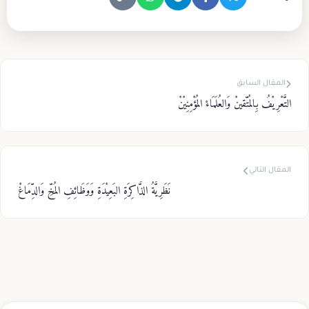
المقال السابق
التَّعْرِيْفُ بِالمُتّقينْ وَالعُلَمَاءْ المُؤْمِنِيْنْ
المقال التالي
نَظَرِيَّةُ الذَّاكِرَةِ البَعِيْدَةِ وَوَظَائِفِ المُخِّ وَالدِّمَاغْ