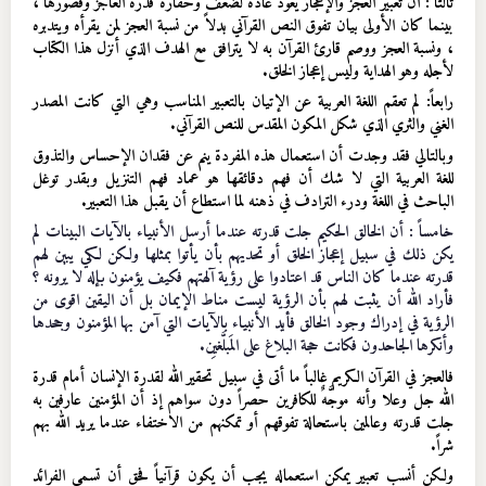
ثالثاً : أن تعبير العجز والإعجاز يعود عادة لضعف وحقارة قدرة العاجز وقصورها ،
بينما كان الأولى بيان تفوق النص القرآني بدلاً من نسبة العجز لمن يقرأه ويتدبره
، ونسبة العجز ووصم قارئ القرآن به لا يترافق مع الهدف الذي أنزل هذا الكتاب
لأجله وهو الهداية وليس إعجاز الخلق.
رابعاً: لم تعقم اللغة العربية عن الإتيان بالتعبير المناسب وهي التي كانت المصدر
الغني والثري الذي شكل المكون المقدس للنص القرآني.
وبالتالي فقد وجدت أن استعمال هذه المفردة ينم عن فقدان الإحساس والتذوق
للغة العربية التي لا شك أن فهم دقائقها هو عماد فهم التنزيل وبقدر توغل
الباحث في اللغة ودرء الترادف في ذهنه لما استطاع أن يقبل هذا التعبير.
خامساً : أن الخالق الحكيم جلت قدرته عندما أرسل الأنبياء بالآيات البينات لم
يكن ذلك في سبيل إعجاز الخلق أو تحديهم بأن يأتوا بمثلها ولكن لكي يبين لهم
قدرته عندما كان الناس قد اعتادوا على رؤية آلهتهم فكيف يؤمنون بإله لا يرونه ؟
فأراد الله أن يثبت لهم بأن الرؤية ليست مناط الإيمان بل أن اليقين اقوى من
الرؤية في إدراك وجود الخالق فأيد الأنبياء بالآيات التي آمن بها المؤمنون وجحدها
وأنكرها الجاحدون فكانت حجة البلاغ على المَبلَّغيِن.
فالعجز في القرآن الكريم غالباً ما أتى في سبيل تحقير الله لقدرة الإنسان أمام قدرة
الله جل وعلا وأنه موجَّهٌ للكافرين حصراً دون سواهم إذ أن المؤمنين عارفين به
جلت قدرته وعالمين باستحالة تفوقهم أو تمكنهم من الاختفاء عندما يريد الله بهم
شراً.
ولكن أنسب تعبير يمكن استعماله يجب أن يكون قرآنياً فحق أن تسمى الفرائد