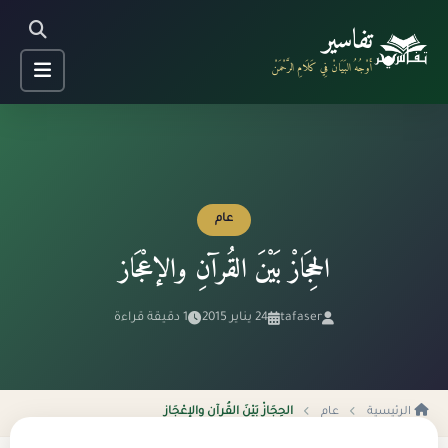
تفاسير
أَوْجُهُ البَيَانْ فِي كَلَامِ الرَّحْمَنْ
عام
الحِجَازْ بَيْنَ القُرآنِ والإعْجَاز
tafaser
24 يناير 2015
1 دقيقة قراءة
الرئيسية
عام
الحِجَازْ بَيْنَ القُرآنِ والإعْجَاز