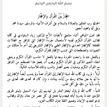
بسم الله الرحمن الرحيم
الحِجَازْ بَيْنَ القُرآنِ والإعْجَاز
الحمدلله رب العالمين والصلاة والسلام على أشرف الأنبياء والمرسلين سيدنا محمد
وعلى آله وصحبه أجمعين
فقد لفت انتباهي أثناء متابعتي لأبحاث الأخ الدكتور زياد السلوادي في كتابه
عجائب القرآن الكريم تجنبه لاستعمال مفردة الإعجاز التي تترافق مع المجالات
المختلفة كالإعجاز العددي والإعجاز العلمي والإعجاز التشريعي إلى آخر ما هنالك من
التعبيرات والمصطلحات التي تنسب الإعجاز للقرآن الكريم.
وبالفعل عندما راجعت المفردة وجدتها بالفعل لا تناسب القرآن الكريم وينبغي
انتقاء التعبير المذكور في القرآن الكريم ويجب أن يحجز هذا المصطلح من الترافق
مع القرآن الكريم ويستبدل بتعبير أفضل وانسب وذلك للأسباب التالية:
أولاً : لم يرد في كتاب الله نسبة الإعجاز إلى القرآن نصاً ولم ينسب أيضاً الإعجاز إلى
ما أيد به جل جلاله رسله من آيات بينات ، وإن كان قد تحدى فقد تحدى من
يأت بآية من مثله على أقل تقدير.
ثانياً : كتاب الله لم ينزل ليعجز البشر بل ليهديهم إلى سواء السبيل ولينير طريق
المؤمنين عندما يتدبروا آياته فيجدونها تتفتق في كل عصر عن معان وفرائد وعجائب
تدعو لتجديد الإيمان وتعميق الثقة بمنزل الكتاب العزيز.