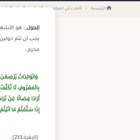
الرئيسية
تأملات في الفرقان
الفرق بين الحول والعام وا
الحول
: هو الأشهر
يجب أن تتم حولين 
محرم ،
وَالْوَالِدَاتُ يُرْضِعْنَ أ
بِالْمَعْرُوفِ لَا تُكَلَّفُ 
أَرَادَا فِصَالًا عَنْ تَرَا
إِذَا سَلَّمْتُمْ مَا آتَيْتُ
[البقرة:233]،