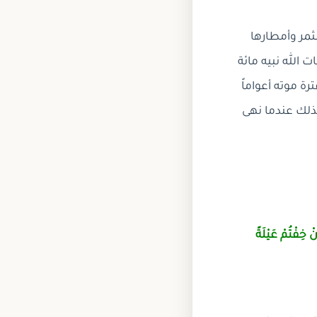
مثمر وأمطارها
 الله نبيه مائة
ة موته أعواماً
وكذلك عندما نهى
ْ خِفْتُمْ عَيْلَةً