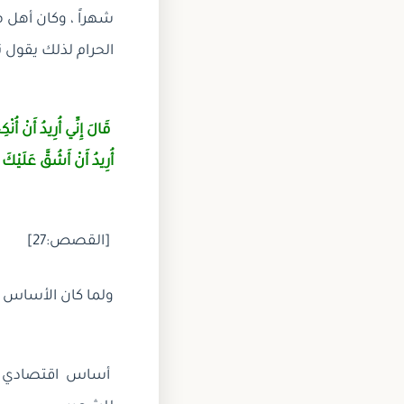
شهراً ، وكان أهل 
الحرام لذلك يقول ت
قَالَ إِنِّي أُرِيدُ أَنْ أُ
أُرِيدُ أَنْ أَشُقَّ عَلَيْ
[القصص:27]
ولما كان الأساس 
أساس اقتصادي كا