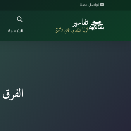
تواصل معنا
تفاسير
أَوْجُهُ البَيَانْ فِي كَلَامِ الرَّحْمَنْ
الرئيسية
الفرق ب