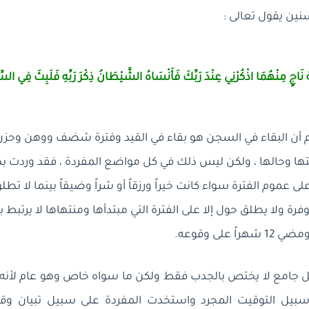
سنين يقول تعالى :
َهُ نَاجٍ مِنْهُمَا اذْكُرْنِي عِنْدَ رَبِّكَ فَأَنْسَاهُ الشَّيْطَانُ ذِكْرَ رَبِّهِ فَلَبِثَ فِي
4] ونعلم أن البقاء في السجن هو بقاء في القيد وفترة شضف ووهن وحزن
ها وحالها ، ولكن ليس ذلك في كل مواضع المفردة ، فقد وردت بد
 عموم الفترة سواء كانت خيراً ورزقاً أو شراً وضيقاً بينما لا تطلق
لوفرة ولا يطلق حول إلا على الفترة التي مبتدأها ومنتهاها لا يرتبط
 على وقوعه.
جامع لا يختص بالجدب فقط ولكن ما سواه خاص وهو عام لأنه
يل التوقيت المجرد واستخدت المفردة على سبيل تبيان وقت