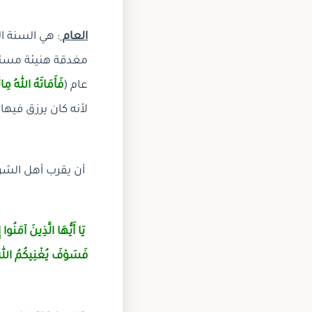
العام
: هي السنة ا
مغدقة هنيئة مستمر
عام (
فَأَمَاتَهُ اللهُ مِا
لأنه كان يرزق فيها
أن يقرب أهل الشر
يَا أَيُّهَا الَّذِينَ آمَنُ
فَسَوْفَ يُغْنِيكُمُ اللهُ