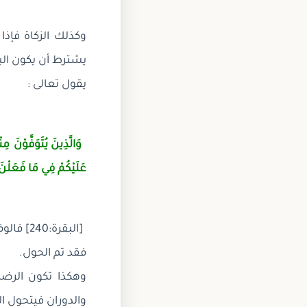
وكذلك الزكاة فإذا
يشترط أن يكون الب
يقول تعالى :
وَالَّذِينَ يُتَوَفَّوْنَ م
عَلَيْكُمْ فِي مَا فَعَلْن
[البقرة
فقد تم الحول.
والدوران فيتحول ال