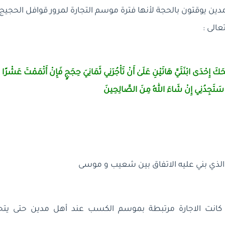
مدين يوقتون بالحجة لأنها فترة موسم التجارة لمرور قوافل الحجي
عالى :
نْكِحَكَ إِحْدَى ابْنَتَيَّ هَاتَيْنِ عَلَىٰ أَنْ تَأْجُرَنِي ثَمَانِيَ حِجَجٍ فَإِنْ أَتْمَمْتَ عَشْرً
كَ سَتَجِدُنِي إِنْ شَاءَ اللهُ مِنَ الصَّالِحِينَ
الذي بني عليه الاتفاق بين شعيب و موسى
نت الاجارة مرتبطة بموسم الكسب عند أهل مدين حتى يتحق