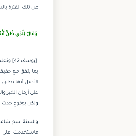
عن تلك الفترة بال
وَقَالَ لِلَّذِي ظَنَّ أَنّ
[يوسف:2
بما يتفق مع حقيقت
الأصل أنها تطلق على
على أزمان الخير وا
ولكن بوقوع حدث ومضي 12 شهراً
والسنة اسم شامل 
فاستخدمت على سب