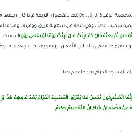
لمخصبة الوفيرة الرزق ، وترتبط بالفصول الأربعة فإذا كان ربيعها 
ة سميت عاماً ، وهي كناية عن سهولة الرزق ووفرته ، وعندما أمات
ئَةَ عَامٍ ثُمَّ بَعَثَهُ قَالَ كَمْ لَبِثْتَ قَالَ لَبِثْتُ يَوْمًا أَوْ بَعْضَ يَوْمٍ
)أسميت فتر
 ولا يفرغ طاقة في ذلك لأن الله كان يرزقه ويغذيه بلا جهد منه ، 
ك المسجد الحرام بعد عامهم هذا
وا إِنَّمَا الْمُشْرِكُونَ نَجَسٌ فَلَا يَقْرَبُوا الْمَسْجِدَ الْحَرَامَ بَعْدَ عَامِهِمْ هَٰذَا وَإِن
 مِنْ فَضْلِهِ إِنْ شَاءَ إِنَّ اللهُ
عَلِيمٌ حَكِيمٌ