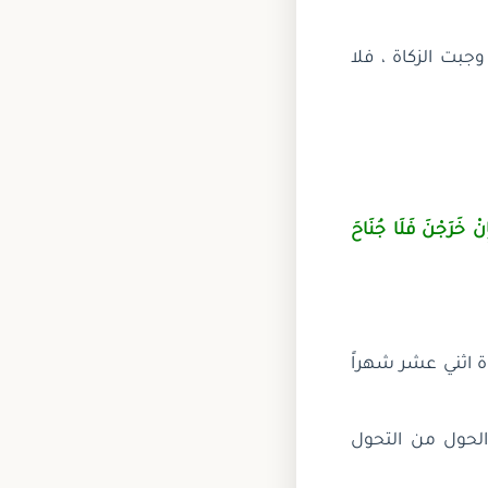
جبت الزكاة ، فلا
َإِنْ خَرَجْنَ فَلَا جُنَاحَ
اة اثني عشر شهراً
ضي 12 شهر يقال حول ، والحول من التحول