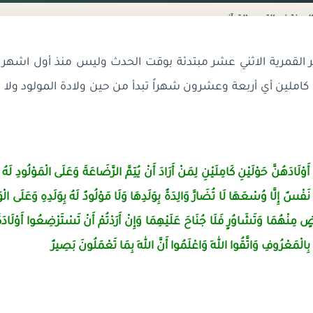
لسنة في التعبير القرآني
 القمرية الاثني عشر مبتدئة بوقت الحدث وليس منذ أول اشهر 
كاملين أي أربعة وعشرون شهراً تبدأ من حين ولادة المولود ولا 
َوْلَادَهُنَّ حَوْلَيْنِ كَامِلَيْنِ لِمَنْ أَرَادَ أَنْ يُتِمَّ الرَّضَاعَةَ وَعَلَى الْمَوْلُودِ لَهُ
نَفْسٌ إِلَّا وُسْعَهَا لَا تُضَارَّ وَالِدَةٌ بِوَلَدِهَا وَلَا مَوْلُودٌ لَهُ بِوَلَدِهِ وَعَلَى الْو
ضٍ مِنْهُمَا وَتَشَاوُرٍ فَلَا جُنَاحَ عَلَيْهِمَا وَإِنْ أَرَدْتُمْ أَنْ تَسْتَرْضِعُوا أَوْلَادَكُ
مْ بِالْمَعْرُوفِ وَاتَّقُوا اللهَ
وَاعْلَمُوا أَنَّ اللهَ بِمَا تَعْمَلُونَ بَصِيرٌ