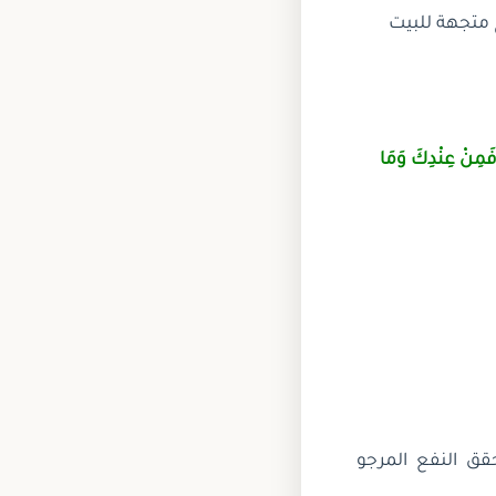
ج متجهة للبيت
ا فَمِنْ عِنْدِكَ وَمَا
ق النفع المرجو