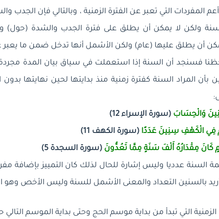
م المفردات التي تعبر عن الفترة الزمنية ، وبالتالي فإن الجدب 
نة ولكن لا يمكن أن يطلق على فترة الجدب والشدة (حول) و
مكن أن يطلق عليها (عام) ولكن الأشمل أنها تدخل ضمن ما يعبر ع
ظنا فسنجد أن السنة إذا استعملت في سياق بيان المدة مجردة 
ن بأن المراد السنة كفترة زمنية منذ بدايتها لحين نهايتها بدون
:
ِنِينَ وَالْحِسَابَ
(سورة الإسراء 12)
مْ فِي الْكَهْفِ سِنِينَ عَدَدًا
(سورة الكهف 11)
وْمٍ كَانَ مِقْدَارُهُ أَلْفَ سَنَةٍ مِمَّا تَعُدُّونَ
(سورة السجدة 5)
مة السنة عدديا وليس إشارة للحال لذلك كان التمييز بإضافة مفرد
ا أريد بالسنين التعداد والمعنى الأشمل للسنة وليس الأخص وهو ا