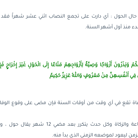
 حال الحول : أي دارت على تجمع النصاب اثني عشر شهراً فقد و
دء منذ أول أشهر السنة.
ِنْكُمْ وَيَذَرُونَ أَزْوَاجًا وَصِيَّةً لِأَزْوَاجِهِمْ مَتَاعًا إِلَى الْحَوْلِ غَيْرَ إِخْرَاجٍ ف
َ فِي أَنْفُسِهِنَّ مِنْ مَعْرُوفٍ وَاللهُ عَزِيزٌ حَكِيمٌ
:240] فالوفاة تقع في أي وقت من أوقات السنة فإن مضى على وقوع الوف
وهكذا تكون الرضاعة والزكاة وكل حدث يتكرر بعد م
زمن ليعود لموضعه الزمني الذي بدأ منه.