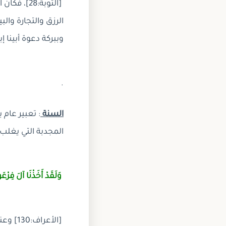
[التوبة:8
الرزق والتجارة وال
وببركة دعوة أبينا إ
.
السنة
: تعبير عام
المجدبة التي يغلب 
وَلَقَدْ أَخَذْنَا آلَ فِرْع
[الأع