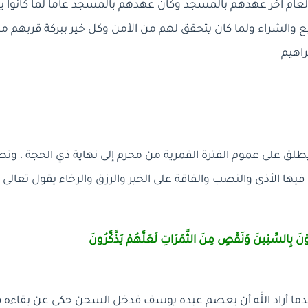
2]، فكان العام آخر عهدهم بالمسجد وكان عهدهم بالمسجد عاما لما كانو
بيع والشراء ولما كان يتحقق لهم من الأمن وكل خير ببركة قربهم من
براهيم
 يطلق على عموم الفترة القمرية من محرم إلى نهاية ذي الحجة ، وتط
فيها الأذى والنصب والفاقة على الخير والرزق والرخاء يقول تعالى 
َوْنَ بِالسِّنِينَ وَنَقْصٍ مِنَ الثَّمَرَاتِ لَعَلَّهُمْ يَذَّكَّرُونَ
راف:130] وعندما أراد الله أن يعصم عبده يوسف فدخل السجن حكى عن بقاء