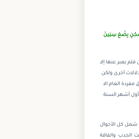
 السِّجْنِ بِضْعَ سِنِينَ
 فلم يعبر عنها إلا
لالات أخرى ولكن
 مفردة العام الا
 بأول أشهر السنة
 شمل كل الأحوال
 الجدب والفاقة