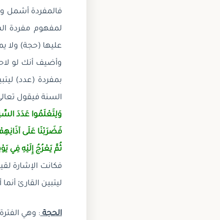
فالمفردة أشمل وأع
لمفهوم مفردة الس
عليها (حجة) ولا ي
وأضيف أنك لو لاح
بمفردة (عدد) ليتبي
السنة فيقول تعالى
وَلِتَعْلَمُوا عَدَدَ السّ
فَضَرَبْنَا عَلَى آذَانِهِ
ثُمَّ يَعْرُجُ إِلَيْهِ فِي يَ
فكانت الإشارة لقي
ليتبين القارئ أنم
الحجة