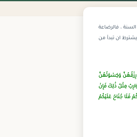
السنة ، فالرضاعة
يشترط ان تبدأ من
 رِزْقُهُنَّ وَكِسْوَتُهُنَّ
َارِثِ مِثْلُ ذَٰلِكَ فَإِنْ
مْ فَلَا جُنَاحَ عَلَيْكُمْ