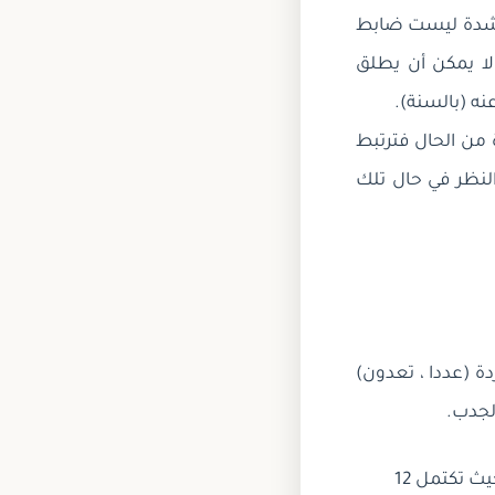
والشدة ليست ضابط
لا يمكن أن يطلق
نه (بالسنة).
من الحال فترتبط
 النظر في حال تلك
ة (عددا ، تعدون)
لجدب.
: وهي الفترة الزمنية التي تبدأ من بداية موسم الحج وحتى بداية الموسم التالي حيث تكتمل 12