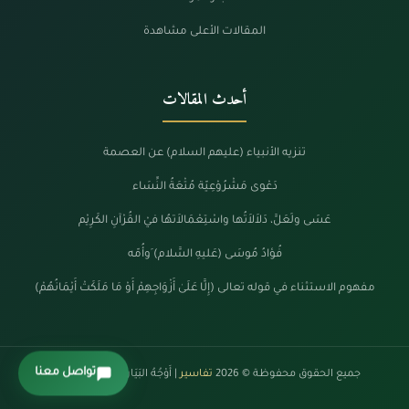
المقالات الأعلى مشاهدة
أحدث المقالات
تنزيه الأنبياء (عليهم السلام) عن العصمة
دَعْوى مَشْرُوْعِيّة مُتْعَةُ النِّسَاء
عَسَى ولَعَلَّ، دَلاَلاَتُها واسْتِعْمَالاَتهُا فيْ القُرْآنِ الكَرِيْم
فُؤادُ مُوسَى (عَليهِ السَّلام) َوأُمّه
مفهوم الاستثناء في قوله تعالى (إِلَّا عَلَىٰ أَزْوَاجِهِمْ أَوْ مَا مَلَكَتْ أَيْمَانُهُمْ)
تواصل معنا
جميع الحقوق محفوظة © 2026
تفاسير
| أَوْجُهُ البَيَانْ فِي كَلَامِ الرَّحْمَنْ