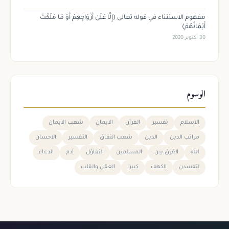
مفهوم الاستثناء في قوله تعالى (إِلَّا عَلَىٰ أَزْوَاجِهِمْ أَوْ مَا مَلَكَتْ
أَيْمَانُهُمْ)
30 أكتوبر 2020
الوسوم
الاسلام
تفسير
القرآن
الايمان
شعب الايمان
مراتب الدين
الدين
شعب النفاق
التفسير
الاحسان
الله
الفرق بين
المسلمين
التفاؤل
آدم
الدعاء
لتفسدن
الكهف
كبيرا
العقل والقلب