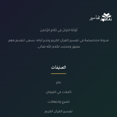
تفاسير
أَوْجُهُ البَيَانْ فِي كَلَامِ الرَّحْمَنْ
مدونة متخصصة في تفسير القرآن الكريم وتدبر آياته، نسعى لتقديم فهم
عميق ومتجدد لكلام الله تعالى.
التصنيفات
عام
تأملات في الفرقان
تضرع وابتهالات
تفسير القرآن الكريم