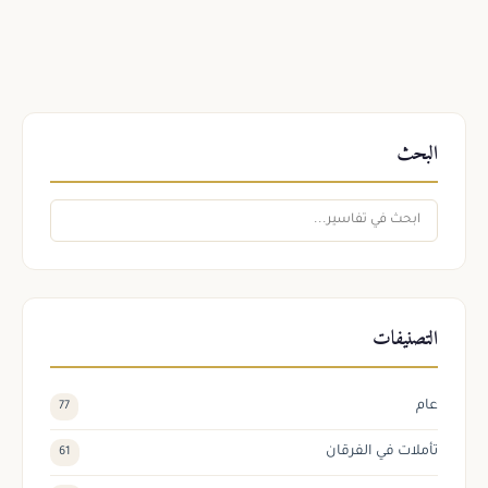
البحث
التصنيفات
عام
77
تأملات في الفرقان
61