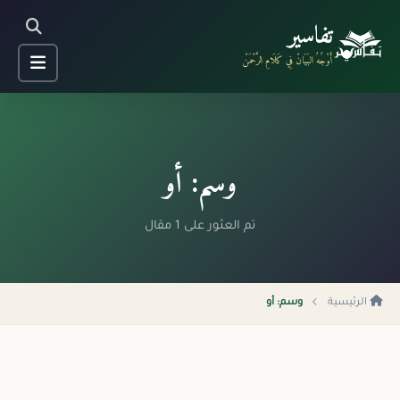
تفاسير
أَوْجُهُ البَيَانْ فِي كَلَامِ الرَّحْمَنْ
وسم: أو
تم العثور على 1 مقال
الرئيسية
وسم: أو