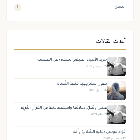
العقل
1
أحدث المقالات
تنزيه الأنبياء (عليهم السلام) عن العصمة
25 نوفمبر 2021
دَعْوى مَشْرُوْعِيّة مُتْعَةُ النِّسَاء
26 أبريل 2021
عَسَى ولَعَلَّ، دَلاَلاَتُها واسْتِعْمَالاَتهُا فيْ القُرْآنِ الكَرِيْم
21 يناير 2021
فُؤادُ مُوسَى (عَليهِ السَّلام) َوأُمّه
12 ديسمبر 2020