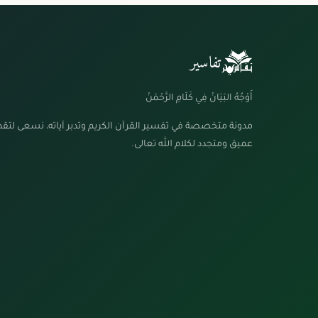
تفاسير
أَوْجُهُ البَيَانْ فِي كَلَامِ الرَّحْمَنْ
مدونة متخصصة في تفسير القرآن الكريم وتدبر آياته، نسعى لتق
عميق ومتجدد لكلام الله تعالى.