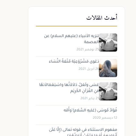
أحدث المقالات
تنزيه الأنبياء (عليهم السلام) عن
العصمة
25 نوفمبر 2021
دَعْوى مَشْرُوْعِيّة مُتْعَةُ النِّسَاء
26 أبريل 2021
عَسَى ولَعَلَّ، دَلاَلاَتُها واسْتِعْمَالاَتهُا
فيْ القُرْآنِ الكَرِيْم
21 يناير 2021
فُؤادُ مُوسَى (عَليهِ السَّلام) َوأُمّه
12 ديسمبر 2020
مفهوم الاستثناء في قوله تعالى (إِلَّا عَلَىٰ