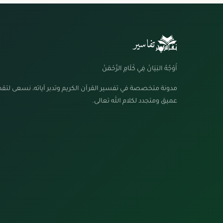
تفاسير
أَوْجُهُ البَيَانْ فِي كَلَامِ الرَّحْمَنْ
مدونة متخصصة في تفسير القرآن الكريم وتدبر آياته، نسعى لتق
عميق ومتجدد لكلام الله تعالى.