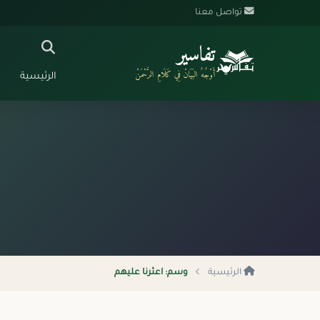
تواصل معنا
تفاسير
أَوْجُهُ البَيَانْ فِي كَلَامِ الرَّحْمَنْ
الرئيسية
الرئيسية
وسم: اعثرنا عليهم