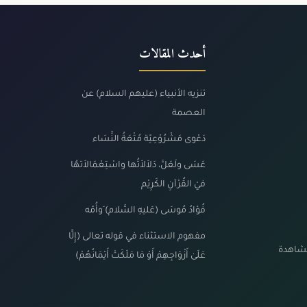
أحدث المقالات
تنزيه الأنبياء (عليهم السلام) عن
العصمة
دَعْوى مَشْرُوْعِيّة مُتْعَةُ النِّسَاء
عَسَى ولَعَلَّ، دَلاَلاَتُها واسْتِعْمَالاَتهُا
فيْ القُرْآنِ الكَرِيْم
فُؤادُ مُوسَى (عَليهِ السَّلام) َوأُمّه
مفهوم الاستثناء في قوله تعالى (إِلَّا
مشاهدة
عَلَىٰ أَزْوَاجِهِمْ أَوْ مَا مَلَكَتْ أَيْمَانُهُمْ)