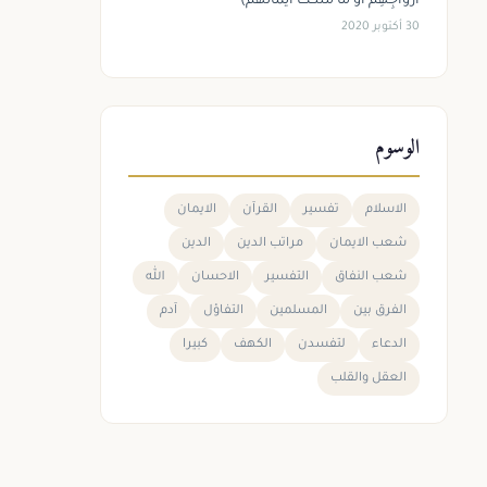
أَزْوَاجِهِمْ أَوْ مَا مَلَكَتْ أَيْمَانُهُمْ)
30 أكتوبر 2020
الوسوم
الاسلام
تفسير
القرآن
الايمان
شعب الايمان
مراتب الدين
الدين
شعب النفاق
التفسير
الاحسان
الله
الفرق بين
المسلمين
التفاؤل
آدم
الدعاء
لتفسدن
الكهف
كبيرا
العقل والقلب