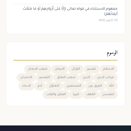
مفهوم الاستثناء في قوله تعالى (إِلَّا عَلَىٰ أَزْوَاجِهِمْ أَوْ مَا مَلَكَتْ
أَيْمَانُهُمْ)
30 أكتوبر 2020
الوسوم
الاسلام
تفسير
القرآن
الايمان
شعب الايمان
مراتب الدين
الدين
شعب النفاق
التفسير
الاحسان
الله
الفرق بين
المسلمين
التفاؤل
آدم
الدعاء
لتفسدن
الكهف
كبيرا
العقل والقلب