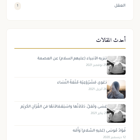
العقل
1
أحدث المقالات
تنزيه الأنبياء (عليهم السلام) عن العصمة
25 نوفمبر 2021
دَعْوى مَشْرُوْعِيّة مُتْعَةُ النِّسَاء
26 أبريل 2021
عَسَى ولَعَلَّ، دَلاَلاَتُها واسْتِعْمَالاَتهُا فيْ القُرْآنِ الكَرِيْم
21 يناير 2021
فُؤادُ مُوسَى (عَليهِ السَّلام) َوأُمّه
12 ديسمبر 2020