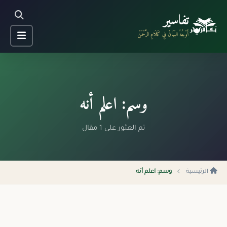
تفاسير
أَوْجُهُ البَيَانْ فِي كَلَامِ الرَّحْمَنْ
وسم: اعلم أنه
تم العثور على 1 مقال
الرئيسية
وسم: اعلم أنه