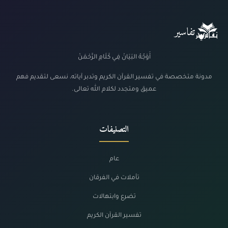
تفاسير
أَوْجُهُ البَيَانْ فِي كَلَامِ الرَّحْمَنْ
مدونة متخصصة في تفسير القرآن الكريم وتدبر آياته، نسعى لتقديم فهم
عميق ومتجدد لكلام الله تعالى.
التصنيفات
عام
تأملات في الفرقان
تضرع وابتهالات
تفسير القرآن الكريم