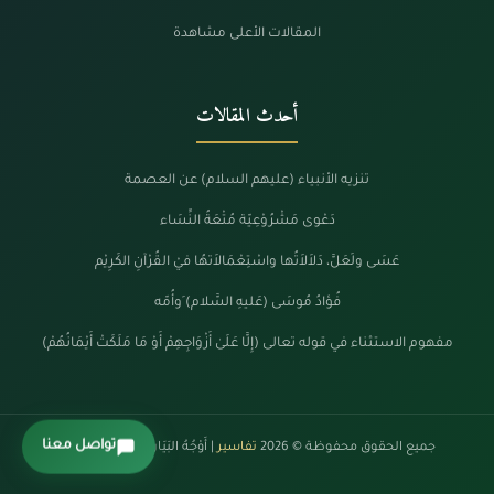
المقالات الأعلى مشاهدة
أحدث المقالات
تنزيه الأنبياء (عليهم السلام) عن العصمة
دَعْوى مَشْرُوْعِيّة مُتْعَةُ النِّسَاء
عَسَى ولَعَلَّ، دَلاَلاَتُها واسْتِعْمَالاَتهُا فيْ القُرْآنِ الكَرِيْم
فُؤادُ مُوسَى (عَليهِ السَّلام) َوأُمّه
مفهوم الاستثناء في قوله تعالى (إِلَّا عَلَىٰ أَزْوَاجِهِمْ أَوْ مَا مَلَكَتْ أَيْمَانُهُمْ)
تواصل معنا
جميع الحقوق محفوظة © 2026
تفاسير
| أَوْجُهُ البَيَانْ فِي كَلَامِ الرَّحْمَنْ