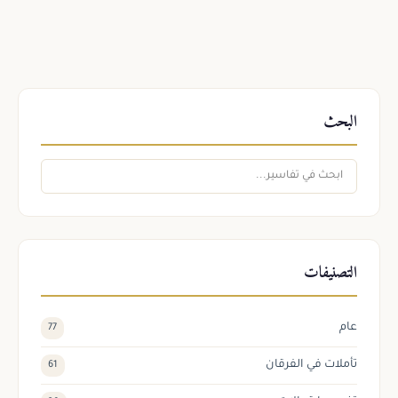
البحث
التصنيفات
عام
77
تأملات في الفرقان
61