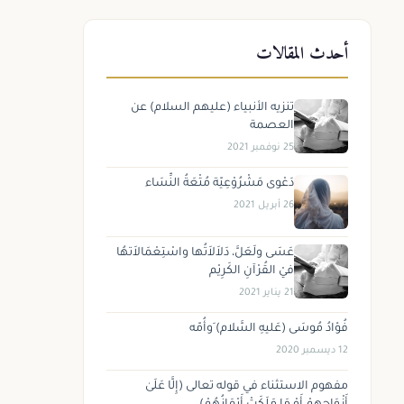
أحدث المقالات
تنزيه الأنبياء (عليهم السلام) عن
العصمة
25 نوفمبر 2021
دَعْوى مَشْرُوْعِيّة مُتْعَةُ النِّسَاء
26 أبريل 2021
عَسَى ولَعَلَّ، دَلاَلاَتُها واسْتِعْمَالاَتهُا
فيْ القُرْآنِ الكَرِيْم
21 يناير 2021
فُؤادُ مُوسَى (عَليهِ السَّلام) َوأُمّه
12 ديسمبر 2020
مفهوم الاستثناء في قوله تعالى (إِلَّا عَلَىٰ