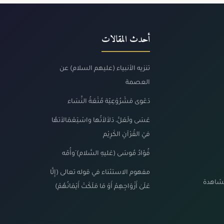
أحدث المقالات
تنزيه الأنبياء (عليهم السلام) عن
العصمة
دَعْوى مَشْرُوْعِيّة مُتْعَةُ النِّسَاء
عَسَى ولَعَلَّ، دَلاَلاَتُها واسْتِعْمَالاَتهُا
فيْ القُرْآنِ الكَرِيْم
فُؤادُ مُوسَى (عَليهِ السَّلام) َوأُمّه
مفهوم الاستثناء في قوله تعالى (إِلَّا
مشاهدة
عَلَىٰ أَزْوَاجِهِمْ أَوْ مَا مَلَكَتْ أَيْمَانُهُمْ)