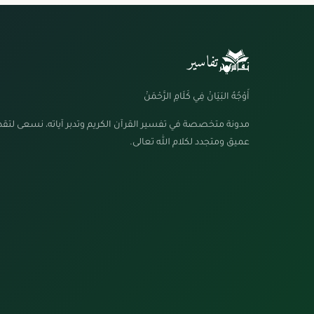
تفاسير
أَوْجُهُ البَيَانْ فِي كَلَامِ الرَّحْمَنْ
مدونة متخصصة في تفسير القرآن الكريم وتدبر آياته، نسعى لتق
عميق ومتجدد لكلام الله تعالى.