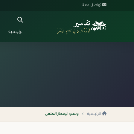
تواصل معنا
تفاسير
أَوْجُهُ البَيَانْ فِي كَلَامِ الرَّحْمَنْ
الرئيسية
الرئيسية
وسم: الإعجاز العلمي