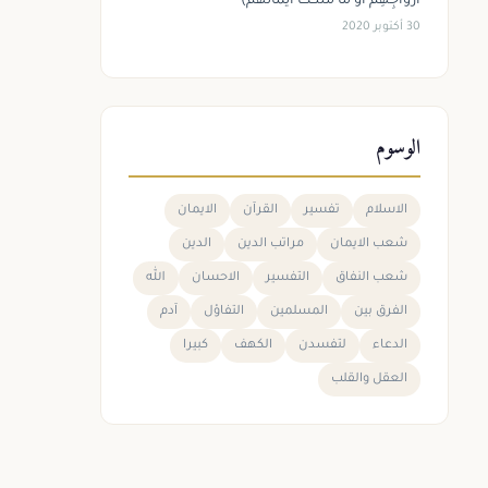
أَزْوَاجِهِمْ أَوْ مَا مَلَكَتْ أَيْمَانُهُمْ)
30 أكتوبر 2020
الوسوم
الاسلام
تفسير
القرآن
الايمان
شعب الايمان
مراتب الدين
الدين
شعب النفاق
التفسير
الاحسان
الله
الفرق بين
المسلمين
التفاؤل
آدم
الدعاء
لتفسدن
الكهف
كبيرا
العقل والقلب