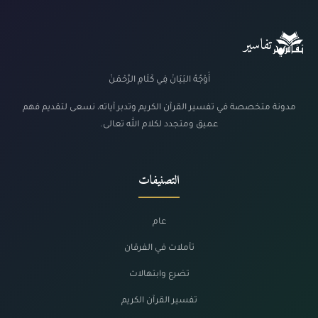
تفاسير
أَوْجُهُ البَيَانْ فِي كَلَامِ الرَّحْمَنْ
مدونة متخصصة في تفسير القرآن الكريم وتدبر آياته، نسعى لتقديم فهم
عميق ومتجدد لكلام الله تعالى.
التصنيفات
عام
تأملات في الفرقان
تضرع وابتهالات
تفسير القرآن الكريم