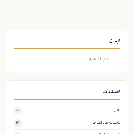
البحث
التصنيفات
عام
77
تأملات في الفرقان
61