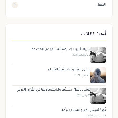
العقل
1
أحدث المقالات
تنزيه الأنبياء (عليهم السلام) عن العصمة
25 نوفمبر 2021
دَعْوى مَشْرُوْعِيّة مُتْعَةُ النِّسَاء
26 أبريل 2021
عَسَى ولَعَلَّ، دَلاَلاَتُها واسْتِعْمَالاَتهُا فيْ القُرْآنِ الكَرِيْم
21 يناير 2021
فُؤادُ مُوسَى (عَليهِ السَّلام) َوأُمّه
12 ديسمبر 2020