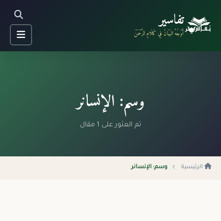
تفاسير
أَوْجُهُ البَيَانْ فِي كَلَامِ الرَّحْمَنْ
وسم: الإنسانر
تم العثور على 1 مقال
الرئيسية
وسم: الإنسانر