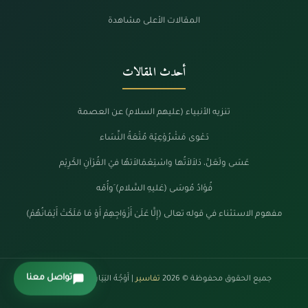
المقالات الأعلى مشاهدة
أحدث المقالات
تنزيه الأنبياء (عليهم السلام) عن العصمة
دَعْوى مَشْرُوْعِيّة مُتْعَةُ النِّسَاء
عَسَى ولَعَلَّ، دَلاَلاَتُها واسْتِعْمَالاَتهُا فيْ القُرْآنِ الكَرِيْم
فُؤادُ مُوسَى (عَليهِ السَّلام) َوأُمّه
مفهوم الاستثناء في قوله تعالى (إِلَّا عَلَىٰ أَزْوَاجِهِمْ أَوْ مَا مَلَكَتْ أَيْمَانُهُمْ)
تواصل معنا
جميع الحقوق محفوظة © 2026
تفاسير
| أَوْجُهُ البَيَانْ فِي كَلَامِ الرَّحْمَنْ