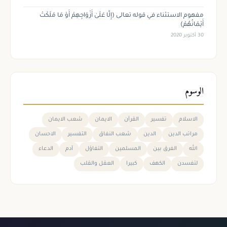
مفهوم الاستثناء في قوله تعالى (إِلَّا عَلَىٰ أَزْوَاجِهِمْ أَوْ مَا مَلَكَتْ
أَيْمَانُهُمْ)
30 أكتوبر 2020
الوسوم
الاسلام
تفسير
القرآن
الايمان
شعب الايمان
مراتب الدين
الدين
شعب النفاق
التفسير
الاحسان
الله
الفرق بين
المسلمين
التفاؤل
آدم
الدعاء
لتفسدن
الكهف
كبيرا
العقل والقلب