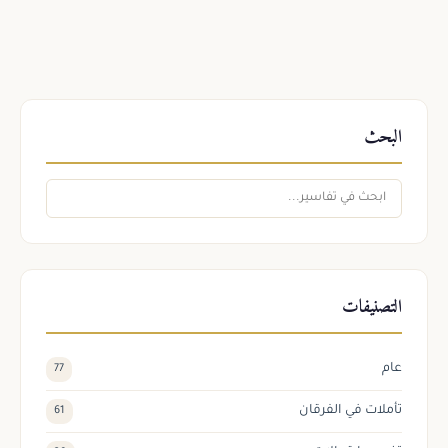
البحث
التصنيفات
عام
77
تأملات في الفرقان
61