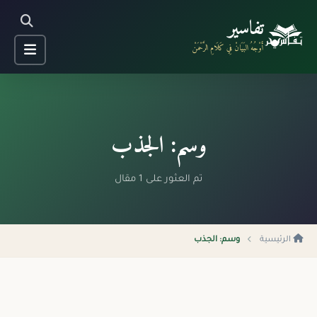
تفاسير
أَوْجُهُ البَيَانْ فِي كَلَامِ الرَّحْمَنْ
وسم: الجذب
تم العثور على 1 مقال
الرئيسية
وسم: الجذب