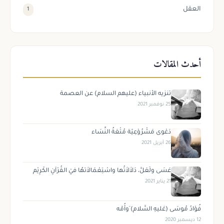
العقل
1
أحدث المقالات
تنزيه الأنبياء (عليهم السلام) عن العصمة
25 نوفمبر 2021
دَعْوى مَشْرُوْعِيّة مُتْعَةُ النِّسَاء
26 أبريل 2021
عَسَى ولَعَلَّ، دَلاَلاَتُها واسْتِعْمَالاَتهُا فيْ القُرْآنِ الكَرِيْم
21 يناير 2021
فُؤادُ مُوسَى (عَليهِ السَّلام) َوأُمّه
12 ديسمبر 2020