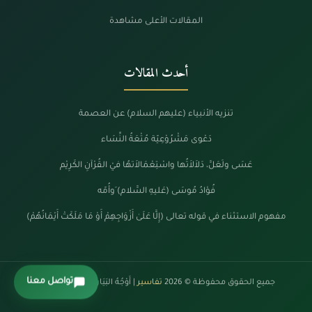
المقالات الأعلى مشاهدة
أحدث المقالات
تنزيه الأنبياء (عليهم السلام) عن العصمة
دَعْوى مَشْرُوْعِيّة مُتْعَةُ النِّسَاء
عَسَى ولَعَلَّ، دَلاَلاَتُها واسْتِعْمَالاَتهُا فيْ القُرْآنِ الكَرِيْم
فُؤادُ مُوسَى (عَليهِ السَّلام) َوأُمّه
مفهوم الاستثناء في قوله تعالى (إِلَّا عَلَىٰ أَزْوَاجِهِمْ أَوْ مَا مَلَكَتْ أَيْمَانُهُمْ)
تواصل معنا
جميع الحقوق محفوظة © 2026
تفاسير
| أَوْجُهُ البَيَانْ فِي كَلَامِ الرَّحْمَنْ