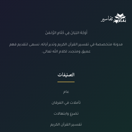
تفاسير
أَوْجُهُ البَيَانْ فِي كَلَامِ الرَّحْمَنْ
مدونة متخصصة في تفسير القرآن الكريم وتدبر آياته، نسعى لتقديم فهم
عميق ومتجدد لكلام الله تعالى.
التصنيفات
عام
تأملات في الفرقان
تضرع وابتهالات
تفسير القرآن الكريم