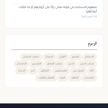
مفهوم الاستثناء في قوله تعالى (إِلَّا عَلَىٰ أَزْوَاجِهِمْ أَوْ مَا مَلَكَتْ
أَيْمَانُهُمْ)
30 أكتوبر 2020
الوسوم
الاسلام
تفسير
القرآن
الايمان
شعب الايمان
مراتب الدين
الدين
شعب النفاق
التفسير
الاحسان
الله
الفرق بين
المسلمين
التفاؤل
آدم
الدعاء
لتفسدن
الكهف
كبيرا
العقل والقلب