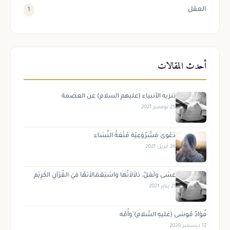
العقل
1
أحدث المقالات
تنزيه الأنبياء (عليهم السلام) عن العصمة
25 نوفمبر 2021
دَعْوى مَشْرُوْعِيّة مُتْعَةُ النِّسَاء
26 أبريل 2021
عَسَى ولَعَلَّ، دَلاَلاَتُها واسْتِعْمَالاَتهُا فيْ القُرْآنِ الكَرِيْم
21 يناير 2021
فُؤادُ مُوسَى (عَليهِ السَّلام) َوأُمّه
12 ديسمبر 2020