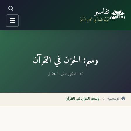
تفاسير
أَوْجُهُ البَيَانْ فِي كَلَامِ الرَّحْمَنْ
وسم: الحزن في القرآن
تم العثور على 1 مقال
الرئيسية
وسم: الحزن في القرآن