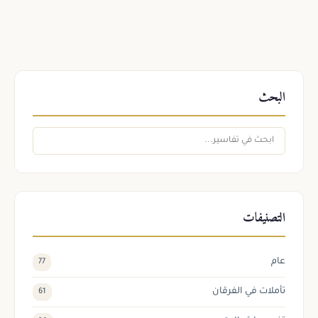
البحث
التصنيفات
عام
77
تأملات في الفرقان
61