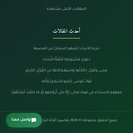
المقالات الأعلى مشاهدة
أحدث المقالات
تنزيه الأنبياء (عليهم السلام) عن العصمة
دَعْوى مَشْرُوْعِيّة مُتْعَةُ النِّسَاء
عَسَى ولَعَلَّ، دَلاَلاَتُها واسْتِعْمَالاَتهُا فيْ القُرْآنِ الكَرِيْم
فُؤادُ مُوسَى (عَليهِ السَّلام) َوأُمّه
مفهوم الاستثناء في قوله تعالى (إِلَّا عَلَىٰ أَزْوَاجِهِمْ أَوْ مَا مَلَكَتْ أَيْمَانُهُمْ)
تواصل معنا
جميع الحقوق محفوظة © 2026
تفاسير
| أَوْجُهُ البَيَانْ فِي كَلَامِ الرَّحْمَنْ