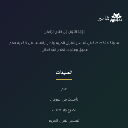
تفاسير
أَوْجُهُ البَيَانْ فِي كَلَامِ الرَّحْمَنْ
مدونة متخصصة في تفسير القرآن الكريم وتدبر آياته، نسعى لتقديم فهم
عميق ومتجدد لكلام الله تعالى.
التصنيفات
عام
تأملات في الفرقان
تضرع وابتهالات
تفسير القرآن الكريم