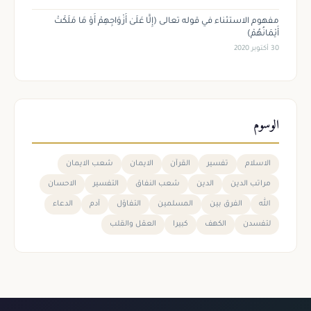
مفهوم الاستثناء في قوله تعالى (إِلَّا عَلَىٰ أَزْوَاجِهِمْ أَوْ مَا مَلَكَتْ
أَيْمَانُهُمْ)
30 أكتوبر 2020
الوسوم
الاسلام
تفسير
القرآن
الايمان
شعب الايمان
مراتب الدين
الدين
شعب النفاق
التفسير
الاحسان
الله
الفرق بين
المسلمين
التفاؤل
آدم
الدعاء
لتفسدن
الكهف
كبيرا
العقل والقلب