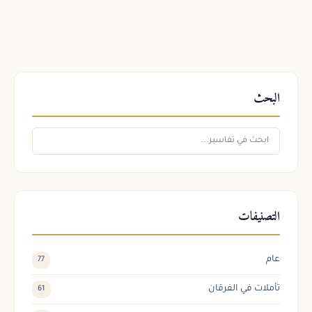
البحث
التصنيفات
عام
77
تأملات في الفرقان
61