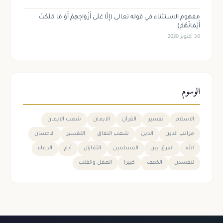
مفهوم الاستثناء في قوله تعالى (إِلَّا عَلَىٰ أَزْوَاجِهِمْ أَوْ مَا مَلَكَتْ
أَيْمَانُهُمْ)
30 أكتوبر 2020
الوسوم
الاسلام
تفسير
القرآن
الايمان
شعب الايمان
مراتب الدين
الدين
شعب النفاق
التفسير
الاحسان
الله
الفرق بين
المسلمين
التفاؤل
آدم
الدعاء
لتفسدن
الكهف
كبيرا
العقل والقلب