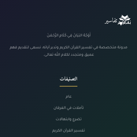
تفاسير
أَوْجُهُ البَيَانْ فِي كَلَامِ الرَّحْمَنْ
مدونة متخصصة في تفسير القرآن الكريم وتدبر آياته، نسعى لتقديم فهم
عميق ومتجدد لكلام الله تعالى.
التصنيفات
عام
تأملات في الفرقان
تضرع وابتهالات
تفسير القرآن الكريم