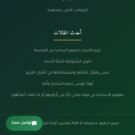
المقالات الأعلى مشاهدة
أحدث المقالات
تنزيه الأنبياء (عليهم السلام) عن العصمة
دَعْوى مَشْرُوْعِيّة مُتْعَةُ النِّسَاء
عَسَى ولَعَلَّ، دَلاَلاَتُها واسْتِعْمَالاَتهُا فيْ القُرْآنِ الكَرِيْم
فُؤادُ مُوسَى (عَليهِ السَّلام) َوأُمّه
مفهوم الاستثناء في قوله تعالى (إِلَّا عَلَىٰ أَزْوَاجِهِمْ أَوْ مَا مَلَكَتْ أَيْمَانُهُمْ)
تواصل معنا
جميع الحقوق محفوظة © 2026
تفاسير
| أَوْجُهُ البَيَانْ فِي كَلَامِ الرَّحْمَنْ