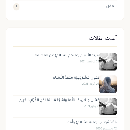
العقل
1
أحدث المقالات
تنزيه الأنبياء (عليهم السلام) عن العصمة
25 نوفمبر 2021
دَعْوى مَشْرُوْعِيّة مُتْعَةُ النِّسَاء
26 أبريل 2021
عَسَى ولَعَلَّ، دَلاَلاَتُها واسْتِعْمَالاَتهُا فيْ القُرْآنِ الكَرِيْم
21 يناير 2021
فُؤادُ مُوسَى (عَليهِ السَّلام) َوأُمّه
12 ديسمبر 2020