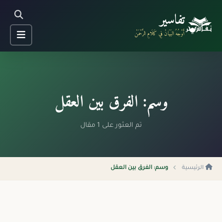
تفاسير
أَوْجُهُ البَيَانْ فِي كَلَامِ الرَّحْمَنْ
وسم: الفرق بين العقل
تم العثور على 1 مقال
الرئيسية
وسم: الفرق بين العقل