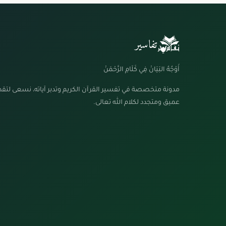
تفاسير
أَوْجُهُ البَيَانْ فِي كَلَامِ الرَّحْمَنْ
مدونة متخصصة في تفسير القرآن الكريم وتدبر آياته، نسعى لتق
عميق ومتجدد لكلام الله تعالى.