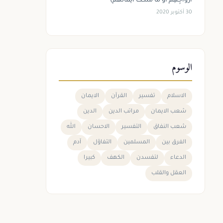
أَزْوَاجِهِمْ أَوْ مَا مَلَكَتْ أَيْمَانُهُمْ)
30 أكتوبر 2020
الوسوم
الاسلام
تفسير
القرآن
الايمان
شعب الايمان
مراتب الدين
الدين
شعب النفاق
التفسير
الاحسان
الله
الفرق بين
المسلمين
التفاؤل
آدم
الدعاء
لتفسدن
الكهف
كبيرا
العقل والقلب