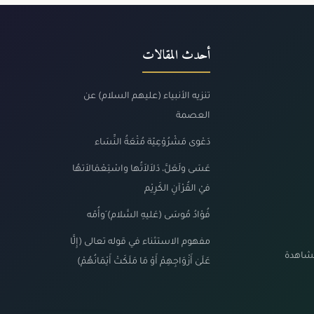
أحدث المقالات
تنزيه الأنبياء (عليهم السلام) عن
العصمة
دَعْوى مَشْرُوْعِيّة مُتْعَةُ النِّسَاء
عَسَى ولَعَلَّ، دَلاَلاَتُها واسْتِعْمَالاَتهُا
فيْ القُرْآنِ الكَرِيْم
فُؤادُ مُوسَى (عَليهِ السَّلام) َوأُمّه
مفهوم الاستثناء في قوله تعالى (إِلَّا
مشاهدة
عَلَىٰ أَزْوَاجِهِمْ أَوْ مَا مَلَكَتْ أَيْمَانُهُمْ)