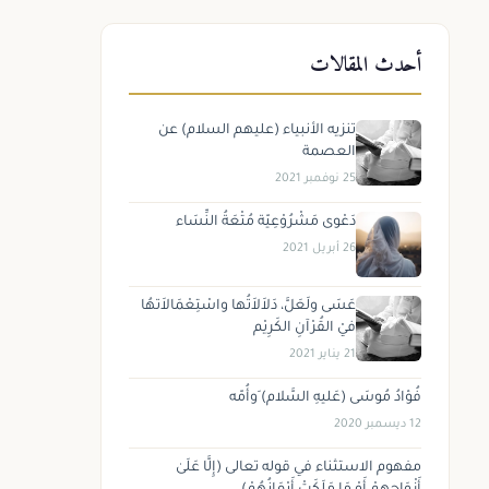
أحدث المقالات
تنزيه الأنبياء (عليهم السلام) عن
العصمة
25 نوفمبر 2021
دَعْوى مَشْرُوْعِيّة مُتْعَةُ النِّسَاء
26 أبريل 2021
عَسَى ولَعَلَّ، دَلاَلاَتُها واسْتِعْمَالاَتهُا
فيْ القُرْآنِ الكَرِيْم
21 يناير 2021
فُؤادُ مُوسَى (عَليهِ السَّلام) َوأُمّه
12 ديسمبر 2020
مفهوم الاستثناء في قوله تعالى (إِلَّا عَلَىٰ