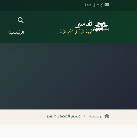
تواصل معنا
تفاسير
أَوْجُهُ البَيَانْ فِي كَلَامِ الرَّحْمَنْ
الرئيسية
الرئيسية
وسم: القضاء والقدر