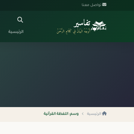
تواصل معنا
تفاسير
أَوْجُهُ البَيَانْ فِي كَلَامِ الرَّحْمَنْ
الرئيسية
الرئيسية
وسم: اللفظة القرآنية