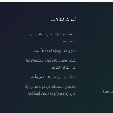
أحدث المقالات
تنزيه الأنبياء (عليهم السلام) عن
العصمة
دَعْوى مَشْرُوْعِيّة مُتْعَةُ النِّسَاء
عَسَى ولَعَلَّ، دَلاَلاَتُها واسْتِعْمَالاَتهُا
فيْ القُرْآنِ الكَرِيْم
فُؤادُ مُوسَى (عَليهِ السَّلام) َوأُمّه
مفهوم الاستثناء في قوله تعالى (إِلَّا
مشاهدة
عَلَىٰ أَزْوَاجِهِمْ أَوْ مَا مَلَكَتْ أَيْمَانُهُمْ)