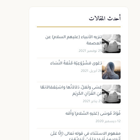
أحدث المقالات
تنزيه الأنبياء (عليهم السلام) عن
العصمة
25 نوفمبر 2021
دَعْوى مَشْرُوْعِيّة مُتْعَةُ النِّسَاء
26 أبريل 2021
عَسَى ولَعَلَّ، دَلاَلاَتُها واسْتِعْمَالاَتهُا
فيْ القُرْآنِ الكَرِيْم
21 يناير 2021
فُؤادُ مُوسَى (عَليهِ السَّلام) َوأُمّه
12 ديسمبر 2020
مفهوم الاستثناء في قوله تعالى (إِلَّا عَلَىٰ