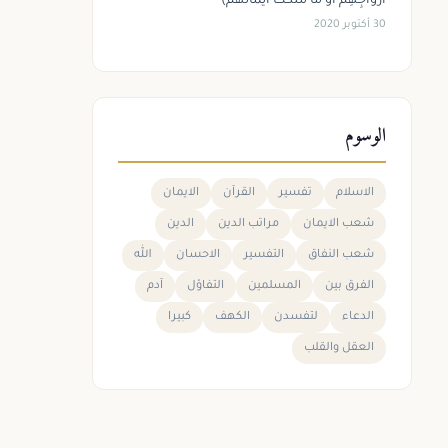
أَزْوَاجِهِمْ أَوْ مَا مَلَكَتْ أَيْمَانُهُمْ)
30 أكتوبر 2020
الوسوم
الاسلام
تفسير
القرآن
الايمان
شعب الايمان
مراتب الدين
الدين
شعب النفاق
التفسير
الاحسان
الله
الفرق بين
المسلمين
التفاؤل
آدم
الدعاء
لتفسدن
الكهف
كبيرا
العقل والقلب