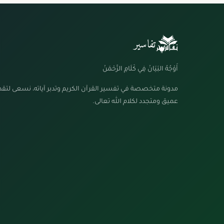
تفاسير
أَوْجُهُ البَيَانْ فِي كَلَامِ الرَّحْمَنْ
مدونة متخصصة في تفسير القرآن الكريم وتدبر آياته، نسعى لتق
عميق ومتجدد لكلام الله تعالى.