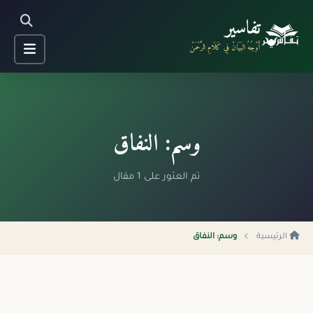
تفاسير
أَوْجُهُ البَيَانْ فِي كَلَامِ الرَّحْمَنْ
وسم: النفاق
تم العثور على 1 مقال
الرئيسية
وسم: النفاق