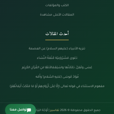
الكتب والمؤلفات
المقالات الأعلى مشاهدة
أحدث المقالات
تنزيه الأنبياء (عليهم السلام) عن العصمة
دَعْوى مَشْرُوْعِيّة مُتْعَةُ النِّسَاء
عَسَى ولَعَلَّ، دَلاَلاَتُها واسْتِعْمَالاَتهُا فيْ القُرْآنِ الكَرِيْم
فُؤادُ مُوسَى (عَليهِ السَّلام) َوأُمّه
مفهوم الاستثناء في قوله تعالى (إِلَّا عَلَىٰ أَزْوَاجِهِمْ أَوْ مَا مَلَكَتْ أَيْمَانُهُمْ)
تواصل معنا
جميع الحقوق محفوظة © 2026
تفاسير
| أَوْجُهُ البَيَانْ فِي كَلَامِ الرَّحْمَنْ