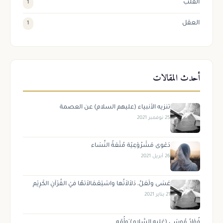
القلب
1
العقل
1
أحدث المقالات
تنزيه الأنبياء (عليهم السلام) عن العصمة
25 نوفمبر 2021
دَعْوى مَشْرُوْعِيّة مُتْعَةُ النِّسَاء
26 أبريل 2021
عَسَى ولَعَلَّ، دَلاَلاَتُها واسْتِعْمَالاَتهُا فيْ القُرْآنِ الكَرِيْم
21 يناير 2021
فُؤادُ مُوسَى (عَليهِ السَّلام) َوأُمّه