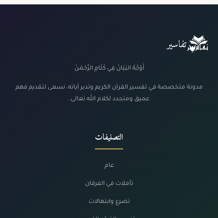
تفاسير
أَوْجُهُ البَيَانْ فِي كَلَامِ الرَّحْمَنْ
مدونة متخصصة في تفسير القرآن الكريم وتدبر آياته، نسعى لتقديم فهم
عميق ومتجدد لكلام الله تعالى.
التصنيفات
عام
تأملات في الفرقان
تضرع وابتهالات