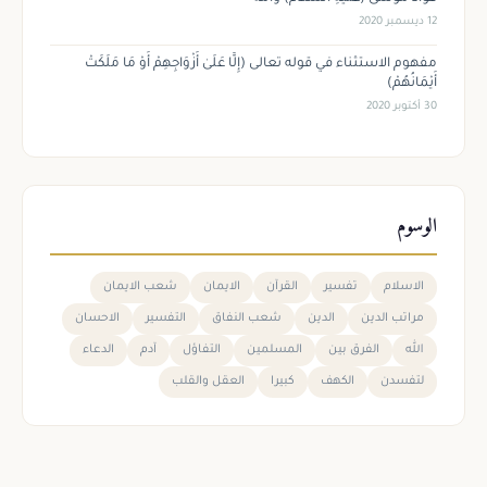
12 ديسمبر 2020
مفهوم الاستثناء في قوله تعالى (إِلَّا عَلَىٰ أَزْوَاجِهِمْ أَوْ مَا مَلَكَتْ
أَيْمَانُهُمْ)
30 أكتوبر 2020
الوسوم
الاسلام
تفسير
القرآن
الايمان
شعب الايمان
مراتب الدين
الدين
شعب النفاق
التفسير
الاحسان
الله
الفرق بين
المسلمين
التفاؤل
آدم
الدعاء
لتفسدن
الكهف
كبيرا
العقل والقلب