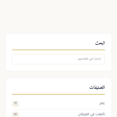
البحث
التصنيفات
عام
77
تأملات في الفرقان
61