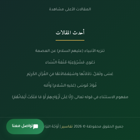
المقالات الأعلى مشاهدة
أحدث المقالات
تنزيه الأنبياء (عليهم السلام) عن العصمة
دَعْوى مَشْرُوْعِيّة مُتْعَةُ النِّسَاء
عَسَى ولَعَلَّ، دَلاَلاَتُها واسْتِعْمَالاَتهُا فيْ القُرْآنِ الكَرِيْم
فُؤادُ مُوسَى (عَليهِ السَّلام) َوأُمّه
مفهوم الاستثناء في قوله تعالى (إِلَّا عَلَىٰ أَزْوَاجِهِمْ أَوْ مَا مَلَكَتْ أَيْمَانُهُمْ)
تواصل معنا
جميع الحقوق محفوظة © 2026
تفاسير
| أَوْجُهُ البَيَانْ فِي كَلَامِ الرَّحْمَنْ