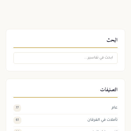
البحث
التصنيفات
عام
77
تأملات في الفرقان
61