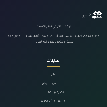
تفاسير
أَوْجُهُ البَيَانْ فِي كَلَامِ الرَّحْمَنْ
مدونة متخصصة في تفسير القرآن الكريم وتدبر آياته، نسعى لتقديم فهم
عميق ومتجدد لكلام الله تعالى.
التصنيفات
عام
تأملات في الفرقان
تضرع وابتهالات
تفسير القرآن الكريم