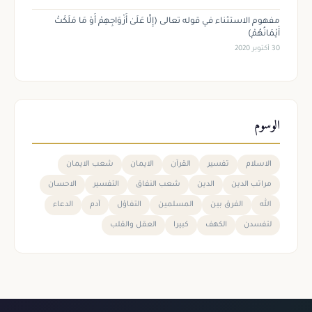
مفهوم الاستثناء في قوله تعالى (إِلَّا عَلَىٰ أَزْوَاجِهِمْ أَوْ مَا مَلَكَتْ
أَيْمَانُهُمْ)
30 أكتوبر 2020
الوسوم
الاسلام
تفسير
القرآن
الايمان
شعب الايمان
مراتب الدين
الدين
شعب النفاق
التفسير
الاحسان
الله
الفرق بين
المسلمين
التفاؤل
آدم
الدعاء
لتفسدن
الكهف
كبيرا
العقل والقلب