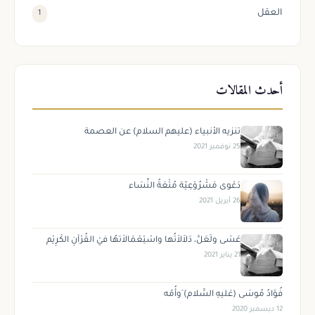
العقل
1
أحدث المقالات
تنزيه الأنبياء (عليهم السلام) عن العصمة
25 نوفمبر 2021
دَعْوى مَشْرُوْعِيّة مُتْعَةُ النِّسَاء
26 أبريل 2021
عَسَى ولَعَلَّ، دَلاَلاَتُها واسْتِعْمَالاَتهُا فيْ القُرْآنِ الكَرِيْم
21 يناير 2021
فُؤادُ مُوسَى (عَليهِ السَّلام) َوأُمّه
12 ديسمبر 2020