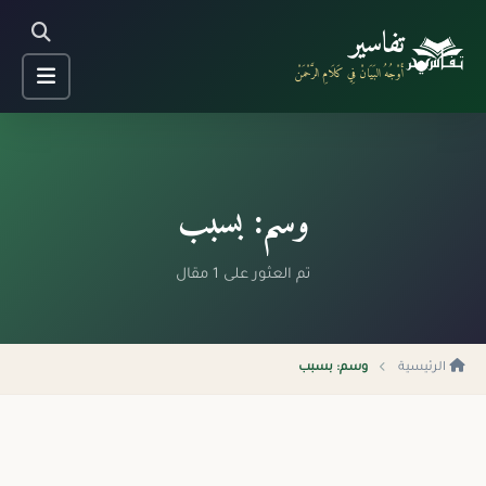
تفاسير
أَوْجُهُ البَيَانْ فِي كَلَامِ الرَّحْمَنْ
وسم: بسبب
تم العثور على 1 مقال
الرئيسية
وسم: بسبب