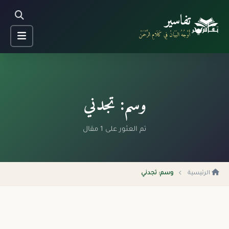
تفاسير
أَوْجُهُ البَيَانْ فِي كَلَامِ الرَّحْمَنْ
وسم: تجدني
تم العثور على 1 مقال
الرئيسية
وسم: تجدني