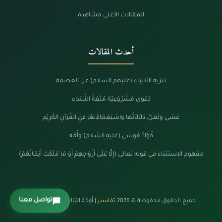
المقالات الأعلى مشاهدة
أحدث المقالات
تنزيه الأنبياء (عليهم السلام) عن العصمة
دَعْوى مَشْرُوْعِيّة مُتْعَةُ النِّسَاء
عَسَى ولَعَلَّ، دَلاَلاَتُها واسْتِعْمَالاَتهُا فيْ القُرْآنِ الكَرِيْم
فُؤادُ مُوسَى (عَليهِ السَّلام) َوأُمّه
مفهوم الاستثناء في قوله تعالى (إِلَّا عَلَىٰ أَزْوَاجِهِمْ أَوْ مَا مَلَكَتْ أَيْمَانُهُمْ)
تواصل معنا
جميع الحقوق محفوظة © 2026
تفاسير
| أَوْجُهُ البَيَانْ فِي كَلَامِ الرَّحْمَنْ