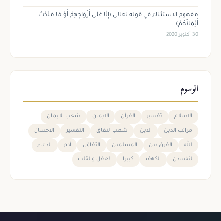
مفهوم الاستثناء في قوله تعالى (إِلَّا عَلَىٰ أَزْوَاجِهِمْ أَوْ مَا مَلَكَتْ
أَيْمَانُهُمْ)
30 أكتوبر 2020
الوسوم
الاسلام
تفسير
القرآن
الايمان
شعب الايمان
مراتب الدين
الدين
شعب النفاق
التفسير
الاحسان
الله
الفرق بين
المسلمين
التفاؤل
آدم
الدعاء
لتفسدن
الكهف
كبيرا
العقل والقلب