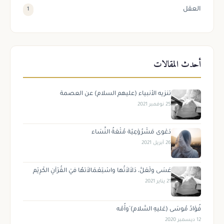
العقل
1
أحدث المقالات
تنزيه الأنبياء (عليهم السلام) عن العصمة
25 نوفمبر 2021
دَعْوى مَشْرُوْعِيّة مُتْعَةُ النِّسَاء
26 أبريل 2021
عَسَى ولَعَلَّ، دَلاَلاَتُها واسْتِعْمَالاَتهُا فيْ القُرْآنِ الكَرِيْم
21 يناير 2021
فُؤادُ مُوسَى (عَليهِ السَّلام) َوأُمّه
12 ديسمبر 2020