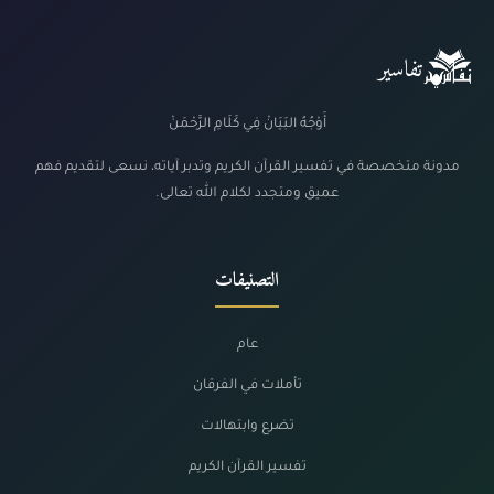
تفاسير
أَوْجُهُ البَيَانْ فِي كَلَامِ الرَّحْمَنْ
مدونة متخصصة في تفسير القرآن الكريم وتدبر آياته، نسعى لتقديم فهم
عميق ومتجدد لكلام الله تعالى.
التصنيفات
عام
تأملات في الفرقان
تضرع وابتهالات
تفسير القرآن الكريم