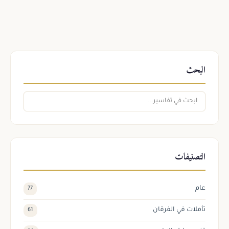
البحث
التصنيفات
عام
77
تأملات في الفرقان
61