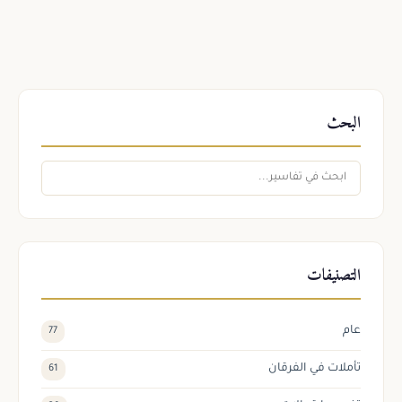
البحث
التصنيفات
عام
77
تأملات في الفرقان
61