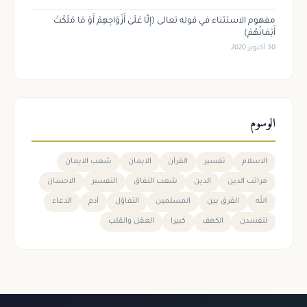
مفهوم الاستثناء في قوله تعالى (إِلَّا عَلَىٰ أَزْوَاجِهِمْ أَوْ مَا مَلَكَتْ
أَيْمَانُهُمْ)
30 أكتوبر 2020
الوسوم
الاسلام
تفسير
القرآن
الايمان
شعب الايمان
مراتب الدين
الدين
شعب النفاق
التفسير
الاحسان
الله
الفرق بين
المسلمين
التفاؤل
آدم
الدعاء
لتفسدن
الكهف
كبيرا
العقل والقلب