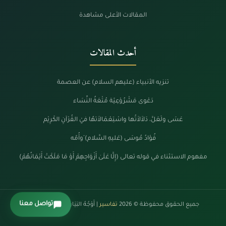
المقالات الأعلى مشاهدة
أحدث المقالات
تنزيه الأنبياء (عليهم السلام) عن العصمة
دَعْوى مَشْرُوْعِيّة مُتْعَةُ النِّسَاء
عَسَى ولَعَلَّ، دَلاَلاَتُها واسْتِعْمَالاَتهُا فيْ القُرْآنِ الكَرِيْم
فُؤادُ مُوسَى (عَليهِ السَّلام) َوأُمّه
مفهوم الاستثناء في قوله تعالى (إِلَّا عَلَىٰ أَزْوَاجِهِمْ أَوْ مَا مَلَكَتْ أَيْمَانُهُمْ)
تواصل معنا
جميع الحقوق محفوظة © 2026
تفاسير
| أَوْجُهُ البَيَانْ فِي كَلَامِ الرَّحْمَنْ