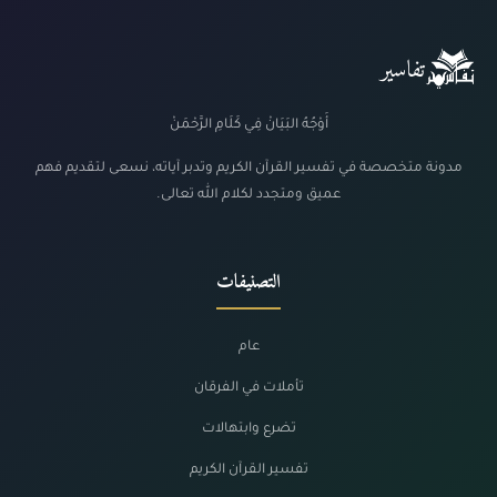
تفاسير
أَوْجُهُ البَيَانْ فِي كَلَامِ الرَّحْمَنْ
مدونة متخصصة في تفسير القرآن الكريم وتدبر آياته، نسعى لتقديم فهم
عميق ومتجدد لكلام الله تعالى.
التصنيفات
عام
تأملات في الفرقان
تضرع وابتهالات
تفسير القرآن الكريم