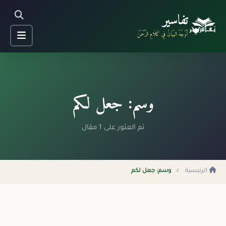
تفاسير
أَوْجُهُ البَيَانْ فِي كَلَامِ الرَّحْمَنْ
وسم: جعل لكم
تم العثور على 1 مقال
الرئيسية
وسم: جعل لكم