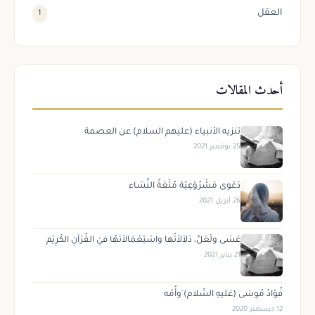
العقل
1
أحدث المقالات
تنزيه الأنبياء (عليهم السلام) عن العصمة
25 نوفمبر 2021
دَعْوى مَشْرُوْعِيّة مُتْعَةُ النِّسَاء
26 أبريل 2021
عَسَى ولَعَلَّ، دَلاَلاَتُها واسْتِعْمَالاَتهُا فيْ القُرْآنِ الكَرِيْم
21 يناير 2021
فُؤادُ مُوسَى (عَليهِ السَّلام) َوأُمّه
12 ديسمبر 2020