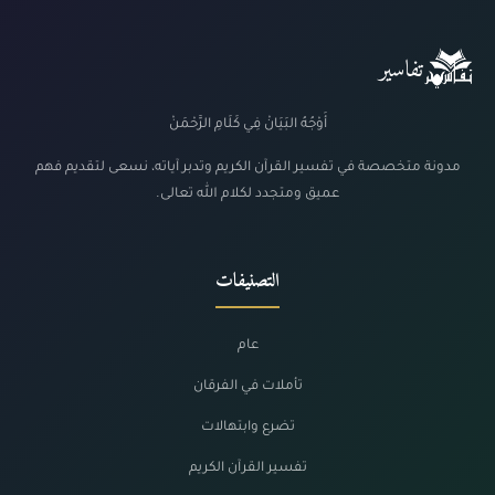
تفاسير
أَوْجُهُ البَيَانْ فِي كَلَامِ الرَّحْمَنْ
مدونة متخصصة في تفسير القرآن الكريم وتدبر آياته، نسعى لتقديم فهم
عميق ومتجدد لكلام الله تعالى.
التصنيفات
عام
تأملات في الفرقان
تضرع وابتهالات
تفسير القرآن الكريم