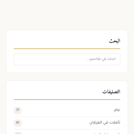
البحث
التصنيفات
عام
77
تأملات في الفرقان
61