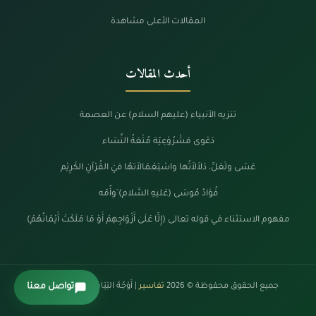
المقالات الأعلى مشاهدة
أحدث المقالات
تنزيه الأنبياء (عليهم السلام) عن العصمة
دَعْوى مَشْرُوْعِيّة مُتْعَةُ النِّسَاء
عَسَى ولَعَلَّ، دَلاَلاَتُها واسْتِعْمَالاَتهُا فيْ القُرْآنِ الكَرِيْم
فُؤادُ مُوسَى (عَليهِ السَّلام) َوأُمّه
مفهوم الاستثناء في قوله تعالى (إِلَّا عَلَىٰ أَزْوَاجِهِمْ أَوْ مَا مَلَكَتْ أَيْمَانُهُمْ)
جميع الحقوق محفوظة © 2026
تفاسير
| أَوْجُهُ البَيَانْ فِي كَلَامِ الرَّحْمَنْ
تواصل معنا