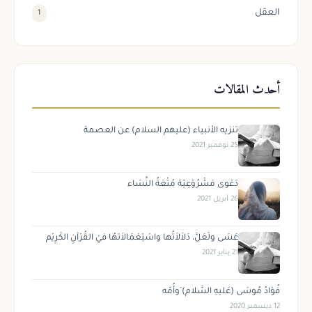
العقل
1
أحدث المقالات
تنزيه الأنبياء (عليهم السلام) عن العصمة
25 نوفمبر 2021
دَعْوى مَشْرُوْعِيّة مُتْعَةُ النِّسَاء
26 أبريل 2021
عَسَى ولَعَلَّ، دَلاَلاَتُها واسْتِعْمَالاَتهُا فيْ القُرْآنِ الكَرِيْم
21 يناير 2021
فُؤادُ مُوسَى (عَليهِ السَّلام) َوأُمّه
12 ديسمبر 2020