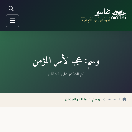
تفاسير
أَوْجُهُ البَيَانْ فِي كَلَامِ الرَّحْمَنْ
وسم: عجبا لأمر المؤمن
تم العثور على 1 مقال
الرئيسية
وسم: عجبا لأمر المؤمن