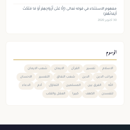
مفهوم الاستثناء في قوله تعالى (إِلَّا عَلَىٰ أَزْوَاجِهِمْ أَوْ مَا مَلَكَتْ
أَيْمَانُهُمْ)
30 أكتوبر 2020
الوسوم
الاسلام
تفسير
القرآن
الايمان
شعب الايمان
مراتب الدين
الدين
شعب النفاق
التفسير
الاحسان
الله
الفرق بين
المسلمين
التفاؤل
آدم
الدعاء
لتفسدن
الكهف
كبيرا
العقل والقلب