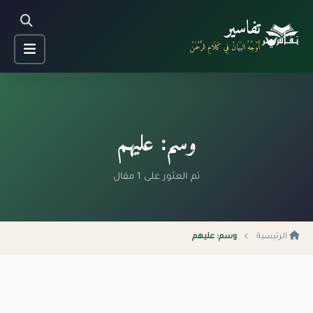
تفاسير
أَوْجُهُ البَيَانْ فِي كَلَامِ الرَّحْمَنْ
وسم: عليهم
تم العثور على 1 مقال
الرئيسية
وسم: عليهم