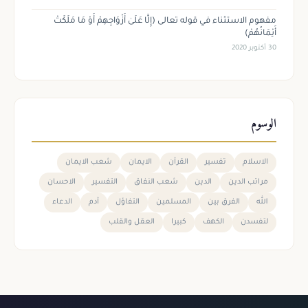
مفهوم الاستثناء في قوله تعالى (إِلَّا عَلَىٰ أَزْوَاجِهِمْ أَوْ مَا مَلَكَتْ
أَيْمَانُهُمْ)
30 أكتوبر 2020
الوسوم
الاسلام
تفسير
القرآن
الايمان
شعب الايمان
مراتب الدين
الدين
شعب النفاق
التفسير
الاحسان
الله
الفرق بين
المسلمين
التفاؤل
آدم
الدعاء
لتفسدن
الكهف
كبيرا
العقل والقلب