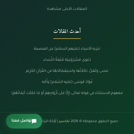
المقالات الأعلى مشاهدة
أحدث المقالات
تنزيه الأنبياء (عليهم السلام) عن العصمة
دَعْوى مَشْرُوْعِيّة مُتْعَةُ النِّسَاء
عَسَى ولَعَلَّ، دَلاَلاَتُها واسْتِعْمَالاَتهُا فيْ القُرْآنِ الكَرِيْم
فُؤادُ مُوسَى (عَليهِ السَّلام) َوأُمّه
مفهوم الاستثناء في قوله تعالى (إِلَّا عَلَىٰ أَزْوَاجِهِمْ أَوْ مَا مَلَكَتْ أَيْمَانُهُمْ)
تواصل معنا
جميع الحقوق محفوظة © 2026
تفاسير
| أَوْجُهُ البَيَانْ فِي كَلَامِ الرَّحْمَنْ