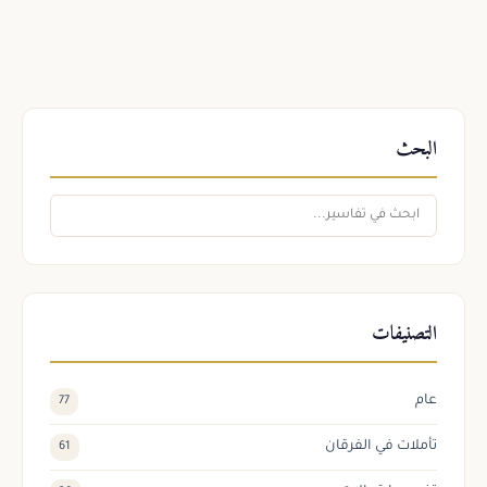
البحث
التصنيفات
عام
77
تأملات في الفرقان
61