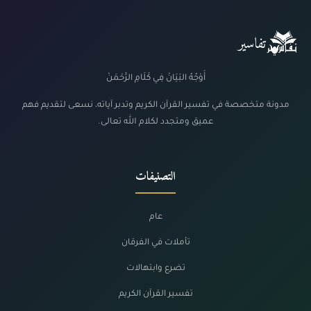
تفاسير
أَوْجُهُ البَيَانْ فِي كَلَامِ الرَّحْمَنْ
مدونة متخصصة في تفسير القرآن الكريم وتدبر آياته، نسعى لتقديم فهم
عميق ومتجدد لكلام الله تعالى.
التصنيفات
عام
تأملات في الفرقان
تضرع وابتهالات
تفسير القرآن الكريم