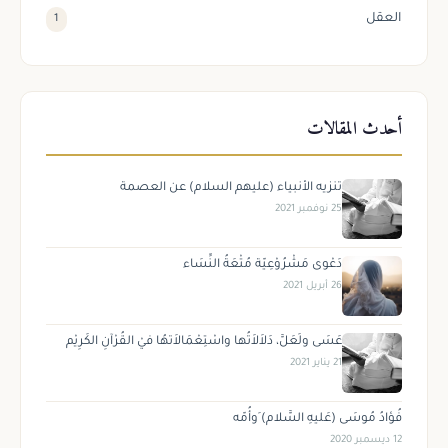
العقل
1
أحدث المقالات
تنزيه الأنبياء (عليهم السلام) عن العصمة
25 نوفمبر 2021
دَعْوى مَشْرُوْعِيّة مُتْعَةُ النِّسَاء
26 أبريل 2021
عَسَى ولَعَلَّ، دَلاَلاَتُها واسْتِعْمَالاَتهُا فيْ القُرْآنِ الكَرِيْم
21 يناير 2021
فُؤادُ مُوسَى (عَليهِ السَّلام) َوأُمّه
12 ديسمبر 2020