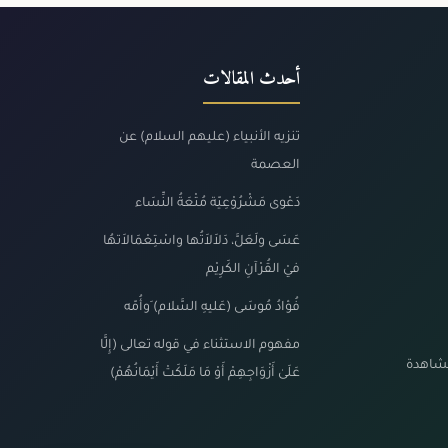
أحدث المقالات
تنزيه الأنبياء (عليهم السلام) عن
العصمة
دَعْوى مَشْرُوْعِيّة مُتْعَةُ النِّسَاء
عَسَى ولَعَلَّ، دَلاَلاَتُها واسْتِعْمَالاَتهُا
فيْ القُرْآنِ الكَرِيْم
فُؤادُ مُوسَى (عَليهِ السَّلام) َوأُمّه
مفهوم الاستثناء في قوله تعالى (إِلَّا
مشاهدة
عَلَىٰ أَزْوَاجِهِمْ أَوْ مَا مَلَكَتْ أَيْمَانُهُمْ)