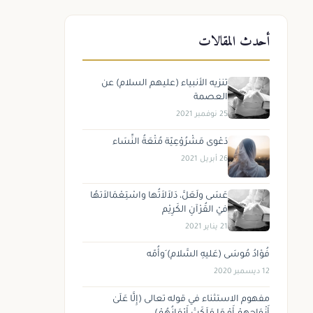
أحدث المقالات
تنزيه الأنبياء (عليهم السلام) عن
العصمة
25 نوفمبر 2021
دَعْوى مَشْرُوْعِيّة مُتْعَةُ النِّسَاء
26 أبريل 2021
عَسَى ولَعَلَّ، دَلاَلاَتُها واسْتِعْمَالاَتهُا
فيْ القُرْآنِ الكَرِيْم
21 يناير 2021
فُؤادُ مُوسَى (عَليهِ السَّلام) َوأُمّه
12 ديسمبر 2020
مفهوم الاستثناء في قوله تعالى (إِلَّا عَلَىٰ