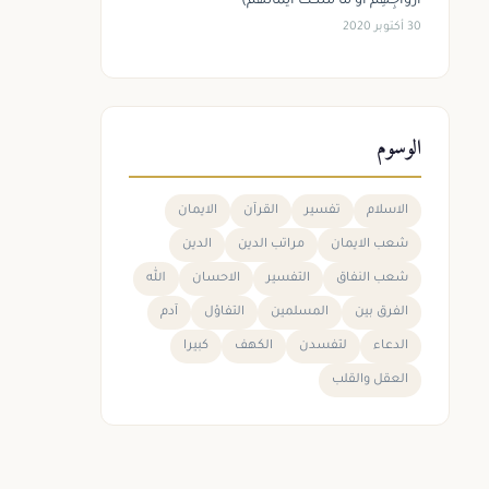
أَزْوَاجِهِمْ أَوْ مَا مَلَكَتْ أَيْمَانُهُمْ)
30 أكتوبر 2020
الوسوم
الاسلام
تفسير
القرآن
الايمان
شعب الايمان
مراتب الدين
الدين
شعب النفاق
التفسير
الاحسان
الله
الفرق بين
المسلمين
التفاؤل
آدم
الدعاء
لتفسدن
الكهف
كبيرا
العقل والقلب