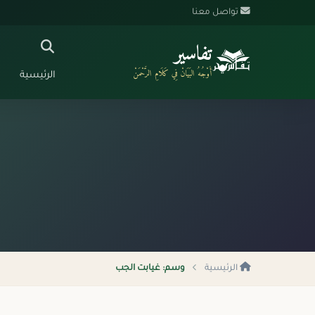
تواصل معنا
تفاسير
أَوْجُهُ البَيَانْ فِي كَلَامِ الرَّحْمَنْ
الرئيسية
الرئيسية
وسم: غيابت الجب