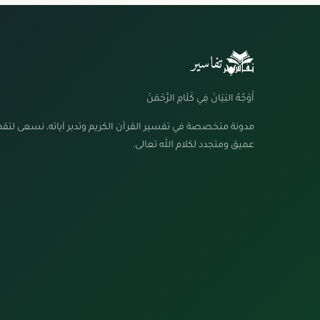
تفاسير
أَوْجُهُ البَيَانْ فِي كَلَامِ الرَّحْمَنْ
مدونة متخصصة في تفسير القرآن الكريم وتدبر آياته، نسعى لتق
عميق ومتجدد لكلام الله تعالى.