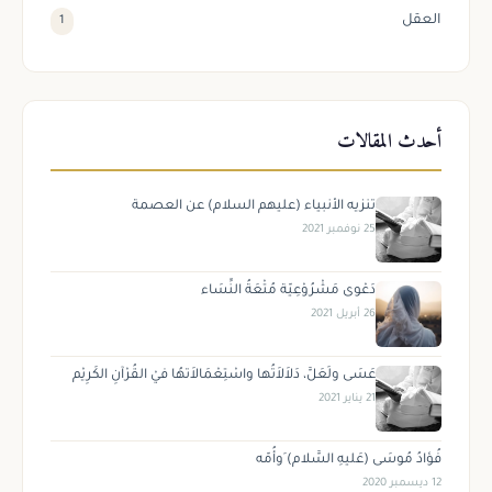
العقل
1
أحدث المقالات
تنزيه الأنبياء (عليهم السلام) عن العصمة
25 نوفمبر 2021
دَعْوى مَشْرُوْعِيّة مُتْعَةُ النِّسَاء
26 أبريل 2021
عَسَى ولَعَلَّ، دَلاَلاَتُها واسْتِعْمَالاَتهُا فيْ القُرْآنِ الكَرِيْم
21 يناير 2021
فُؤادُ مُوسَى (عَليهِ السَّلام) َوأُمّه
12 ديسمبر 2020