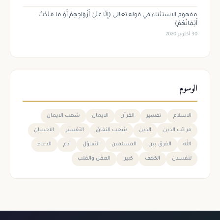
مفهوم الاستثناء في قوله تعالى (إِلَّا عَلَىٰ أَزْوَاجِهِمْ أَوْ مَا مَلَكَتْ
أَيْمَانُهُمْ)
30 أكتوبر 2020
الوسوم
الاسلام
تفسير
القرآن
الايمان
شعب الايمان
مراتب الدين
الدين
شعب النفاق
التفسير
الاحسان
الله
الفرق بين
المسلمين
التفاؤل
آدم
الدعاء
لتفسدن
الكهف
كبيرا
العقل والقلب