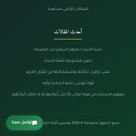
المقالات الأعلى مشاهدة
أحدث المقالات
تنزيه الأنبياء (عليهم السلام) عن العصمة
دَعْوى مَشْرُوْعِيّة مُتْعَةُ النِّسَاء
عَسَى ولَعَلَّ، دَلاَلاَتُها واسْتِعْمَالاَتهُا فيْ القُرْآنِ الكَرِيْم
فُؤادُ مُوسَى (عَليهِ السَّلام) َوأُمّه
مفهوم الاستثناء في قوله تعالى (إِلَّا عَلَىٰ أَزْوَاجِهِمْ أَوْ مَا مَلَكَتْ أَيْمَانُهُمْ)
تواصل معنا
جميع الحقوق محفوظة © 2026
تفاسير
| أَوْجُهُ البَيَانْ فِي كَلَامِ الرَّحْمَنْ