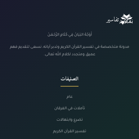
تفاسير
أَوْجُهُ البَيَانْ فِي كَلَامِ الرَّحْمَنْ
مدونة متخصصة في تفسير القرآن الكريم وتدبر آياته، نسعى لتقديم فهم
عميق ومتجدد لكلام الله تعالى.
التصنيفات
عام
تأملات في الفرقان
تضرع وابتهالات
تفسير القرآن الكريم