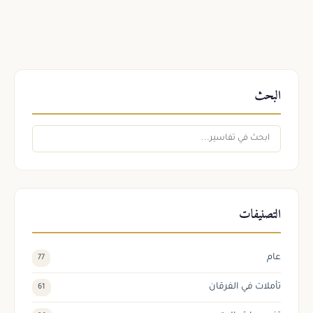
البحث
التصنيفات
عام
77
تأملات في الفرقان
61