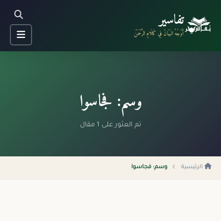
تفاسير
أَوْجُهُ البَيَانْ فِي كَلَامِ الرَّحْمَنْ
وسم: فجاسوا
تم العثور على 1 مقال
الرئيسية
وسم: فجاسوا