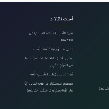
أحدث المقالات
تنزيه الأنبياء (عليهم السلام) عن
العصمة
دَعْوى مَشْرُوْعِيّة مُتْعَةُ النِّسَاء
عَسَى ولَعَلَّ، دَلاَلاَتُها واسْتِعْمَالاَتهُا
فيْ القُرْآنِ الكَرِيْم
فُؤادُ مُوسَى (عَليهِ السَّلام) َوأُمّه
مفهوم الاستثناء في قوله تعالى (إِلَّا
مشاهدة
عَلَىٰ أَزْوَاجِهِمْ أَوْ مَا مَلَكَتْ أَيْمَانُهُمْ)