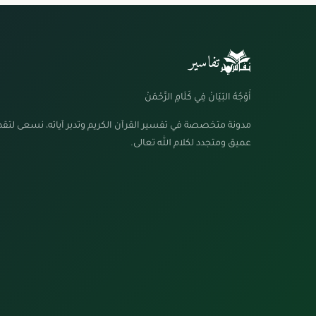
تفاسير
أَوْجُهُ البَيَانْ فِي كَلَامِ الرَّحْمَنْ
مدونة متخصصة في تفسير القرآن الكريم وتدبر آياته، نسعى لتق
عميق ومتجدد لكلام الله تعالى.