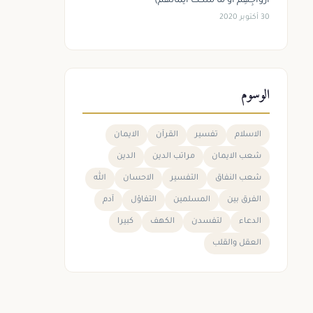
أَزْوَاجِهِمْ أَوْ مَا مَلَكَتْ أَيْمَانُهُمْ)
30 أكتوبر 2020
الوسوم
الاسلام
تفسير
القرآن
الايمان
شعب الايمان
مراتب الدين
الدين
شعب النفاق
التفسير
الاحسان
الله
الفرق بين
المسلمين
التفاؤل
آدم
الدعاء
لتفسدن
الكهف
كبيرا
العقل والقلب