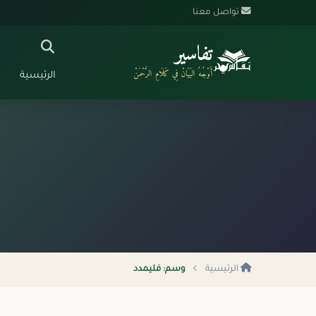
تواصل معنا
تفاسير
أَوْجُهُ البَيَانْ فِي كَلَامِ الرَّحْمَنْ
الرئيسية
الرئيسية
وسم: فليمدد