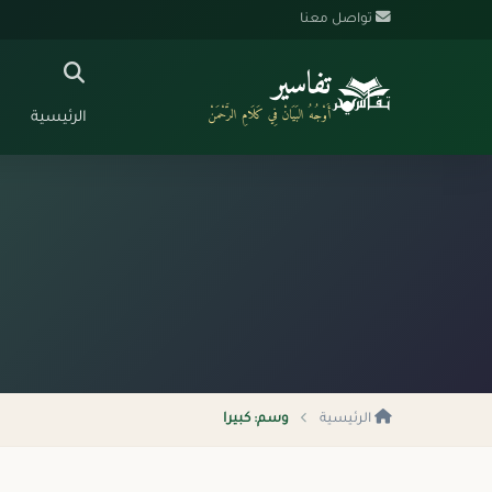
تواصل معنا
تفاسير
أَوْجُهُ البَيَانْ فِي كَلَامِ الرَّحْمَنْ
الرئيسية
الرئيسية
وسم: كبيرا