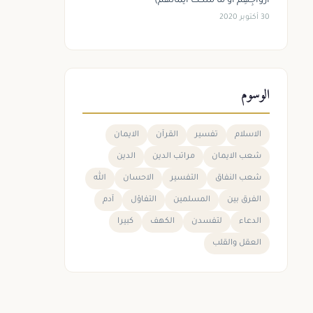
أَزْوَاجِهِمْ أَوْ مَا مَلَكَتْ أَيْمَانُهُمْ)
30 أكتوبر 2020
الوسوم
الاسلام
تفسير
القرآن
الايمان
شعب الايمان
مراتب الدين
الدين
شعب النفاق
التفسير
الاحسان
الله
الفرق بين
المسلمين
التفاؤل
آدم
الدعاء
لتفسدن
الكهف
كبيرا
العقل والقلب