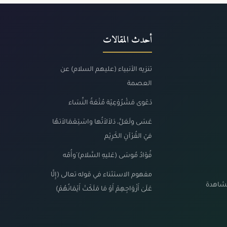
أحدث المقالات
تنزيه الأنبياء (عليهم السلام) عن
العصمة
دَعْوى مَشْرُوْعِيّة مُتْعَةُ النِّسَاء
عَسَى ولَعَلَّ، دَلاَلاَتُها واسْتِعْمَالاَتهُا
فيْ القُرْآنِ الكَرِيْم
فُؤادُ مُوسَى (عَليهِ السَّلام) َوأُمّه
مفهوم الاستثناء في قوله تعالى (إِلَّا
مشاهدة
عَلَىٰ أَزْوَاجِهِمْ أَوْ مَا مَلَكَتْ أَيْمَانُهُمْ)