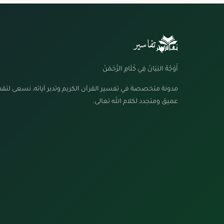
تفاسير
أَوْجُهُ البَيَانْ فِي كَلَامِ الرَّحْمَنْ
مدونة متخصصة في تفسير القرآن الكريم وتدبر آياته، نسعى لتق
عميق ومتجدد لكلام الله تعالى.