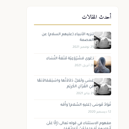
أحدث المقالات
تنزيه الأنبياء (عليهم السلام) عن
العصمة
25 نوفمبر 2021
دَعْوى مَشْرُوْعِيّة مُتْعَةُ النِّسَاء
26 أبريل 2021
عَسَى ولَعَلَّ، دَلاَلاَتُها واسْتِعْمَالاَتهُا
فيْ القُرْآنِ الكَرِيْم
21 يناير 2021
فُؤادُ مُوسَى (عَليهِ السَّلام) َوأُمّه
12 ديسمبر 2020
مفهوم الاستثناء في قوله تعالى (إِلَّا عَلَىٰ