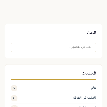
البحث
التصنيفات
عام
77
تأملات في الفرقان
61