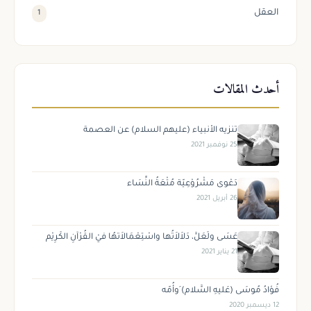
العقل
1
أحدث المقالات
تنزيه الأنبياء (عليهم السلام) عن العصمة
25 نوفمبر 2021
دَعْوى مَشْرُوْعِيّة مُتْعَةُ النِّسَاء
26 أبريل 2021
عَسَى ولَعَلَّ، دَلاَلاَتُها واسْتِعْمَالاَتهُا فيْ القُرْآنِ الكَرِيْم
21 يناير 2021
فُؤادُ مُوسَى (عَليهِ السَّلام) َوأُمّه
12 ديسمبر 2020