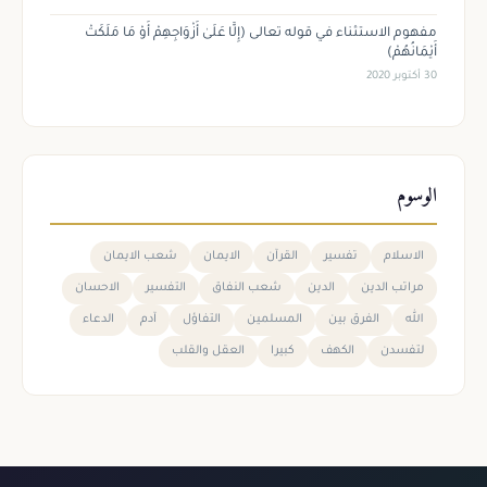
مفهوم الاستثناء في قوله تعالى (إِلَّا عَلَىٰ أَزْوَاجِهِمْ أَوْ مَا مَلَكَتْ
أَيْمَانُهُمْ)
30 أكتوبر 2020
الوسوم
الاسلام
تفسير
القرآن
الايمان
شعب الايمان
مراتب الدين
الدين
شعب النفاق
التفسير
الاحسان
الله
الفرق بين
المسلمين
التفاؤل
آدم
الدعاء
لتفسدن
الكهف
كبيرا
العقل والقلب