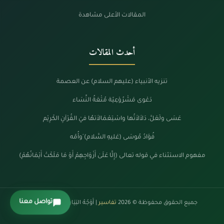
المقالات الأعلى مشاهدة
أحدث المقالات
تنزيه الأنبياء (عليهم السلام) عن العصمة
دَعْوى مَشْرُوْعِيّة مُتْعَةُ النِّسَاء
عَسَى ولَعَلَّ، دَلاَلاَتُها واسْتِعْمَالاَتهُا فيْ القُرْآنِ الكَرِيْم
فُؤادُ مُوسَى (عَليهِ السَّلام) َوأُمّه
مفهوم الاستثناء في قوله تعالى (إِلَّا عَلَىٰ أَزْوَاجِهِمْ أَوْ مَا مَلَكَتْ أَيْمَانُهُمْ)
تواصل معنا
جميع الحقوق محفوظة © 2026
تفاسير
| أَوْجُهُ البَيَانْ فِي كَلَامِ الرَّحْمَنْ