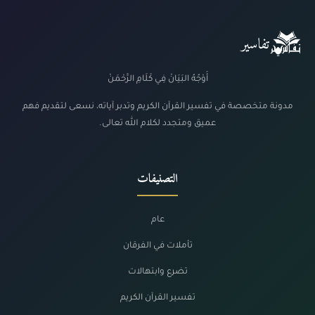
تفاسير
أَوْجُهُ البَيَانْ فِي كَلَامِ الرَّحْمَنْ
مدونة متخصصة في تفسير القرآن الكريم وتدبر آياته، نسعى لتقديم فهم
عميق ومتجدد لكلام الله تعالى.
التصنيفات
عام
تأملات في الفرقان
تضرع وابتهالات
تفسير القرآن الكريم