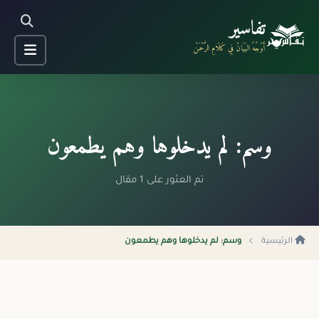
تفاسير
أَوْجُهُ البَيَانْ فِي كَلَامِ الرَّحْمَنْ
وسم: لم يدخلوها وهم يطمعون
تم العثور على 1 مقال
الرئيسية
وسم: لم يدخلوها وهم يطمعون