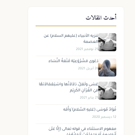
أحدث المقالات
تنزيه الأنبياء (عليهم السلام) عن
العصمة
25 نوفمبر 2021
دَعْوى مَشْرُوْعِيّة مُتْعَةُ النِّسَاء
26 أبريل 2021
عَسَى ولَعَلَّ، دَلاَلاَتُها واسْتِعْمَالاَتهُا
فيْ القُرْآنِ الكَرِيْم
21 يناير 2021
فُؤادُ مُوسَى (عَليهِ السَّلام) َوأُمّه
12 ديسمبر 2020
مفهوم الاستثناء في قوله تعالى (إِلَّا عَلَىٰ