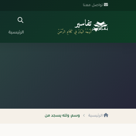
تواصل معنا
تفاسير
أَوْجُهُ البَيَانْ فِي كَلَامِ الرَّحْمَنْ
الرئيسية
الرئيسية
وسم: ولله يسجد من