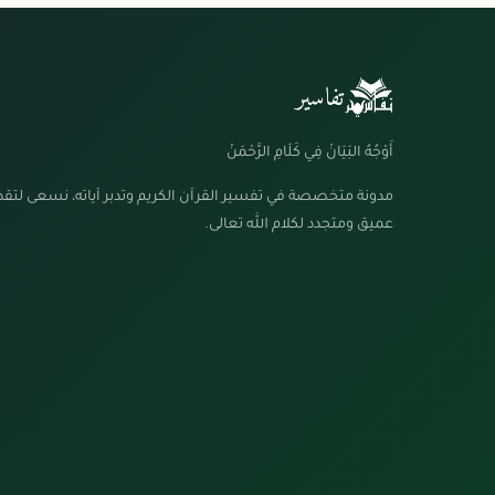
تفاسير
أَوْجُهُ البَيَانْ فِي كَلَامِ الرَّحْمَنْ
مدونة متخصصة في تفسير القرآن الكريم وتدبر آياته، نسعى لتق
عميق ومتجدد لكلام الله تعالى.