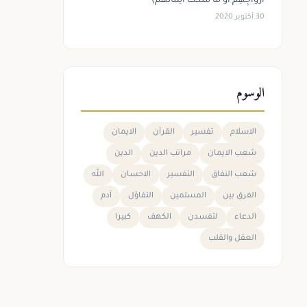
أَزْوَاجِهِمْ أَوْ مَا مَلَكَتْ أَيْمَانُهُمْ)
30 أكتوبر 2020
الوسوم
الاسلام
تفسير
القرآن
الايمان
شعب الايمان
مراتب الدين
الدين
شعب النفاق
التفسير
الاحسان
الله
الفرق بين
المسلمين
التفاؤل
آدم
الدعاء
لتفسدن
الكهف
كبيرا
العقل والقلب