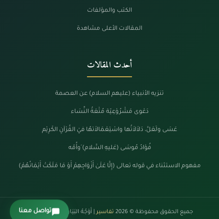
الكتب والمؤلفات
المقالات الأعلى مشاهدة
أحدث المقالات
تنزيه الأنبياء (عليهم السلام) عن العصمة
دَعْوى مَشْرُوْعِيّة مُتْعَةُ النِّسَاء
عَسَى ولَعَلَّ، دَلاَلاَتُها واسْتِعْمَالاَتهُا فيْ القُرْآنِ الكَرِيْم
فُؤادُ مُوسَى (عَليهِ السَّلام) َوأُمّه
مفهوم الاستثناء في قوله تعالى (إِلَّا عَلَىٰ أَزْوَاجِهِمْ أَوْ مَا مَلَكَتْ أَيْمَانُهُمْ)
تواصل معنا
جميع الحقوق محفوظة © 2026
تفاسير
| أَوْجُهُ البَيَانْ فِي كَلَامِ الرَّحْمَنْ