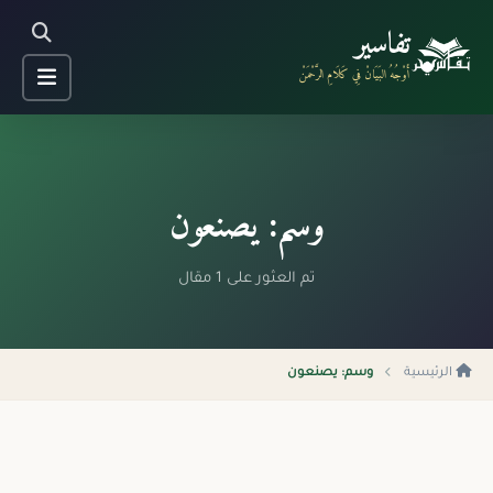
تفاسير
أَوْجُهُ البَيَانْ فِي كَلَامِ الرَّحْمَنْ
وسم: يصنعون
تم العثور على 1 مقال
الرئيسية
وسم: يصنعون