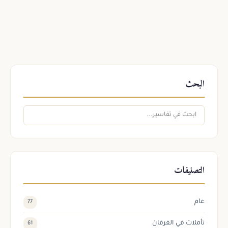
البحث
التصنيفات
عام
77
تأملات في الفرقان
61