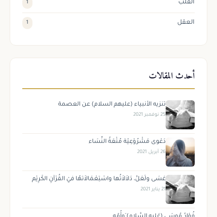
القلب
1
العقل
1
أحدث المقالات
تنزيه الأنبياء (عليهم السلام) عن العصمة
25 نوفمبر 2021
دَعْوى مَشْرُوْعِيّة مُتْعَةُ النِّسَاء
26 أبريل 2021
عَسَى ولَعَلَّ، دَلاَلاَتُها واسْتِعْمَالاَتهُا فيْ القُرْآنِ الكَرِيْم
21 يناير 2021
فُؤادُ مُوسَى (عَليهِ السَّلام) َوأُمّه