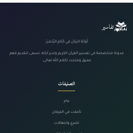
تفاسير
أَوْجُهُ البَيَانْ فِي كَلَامِ الرَّحْمَنْ
مدونة متخصصة في تفسير القرآن الكريم وتدبر آياته، نسعى لتقديم فهم
عميق ومتجدد لكلام الله تعالى.
التصنيفات
عام
تأملات في الفرقان
تضرع وابتهالات