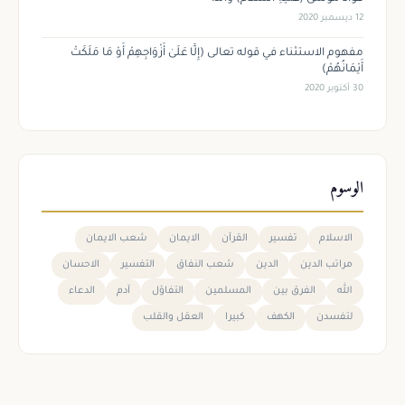
12 ديسمبر 2020
مفهوم الاستثناء في قوله تعالى (إِلَّا عَلَىٰ أَزْوَاجِهِمْ أَوْ مَا مَلَكَتْ
أَيْمَانُهُمْ)
30 أكتوبر 2020
الوسوم
الاسلام
تفسير
القرآن
الايمان
شعب الايمان
مراتب الدين
الدين
شعب النفاق
التفسير
الاحسان
الله
الفرق بين
المسلمين
التفاؤل
آدم
الدعاء
لتفسدن
الكهف
كبيرا
العقل والقلب