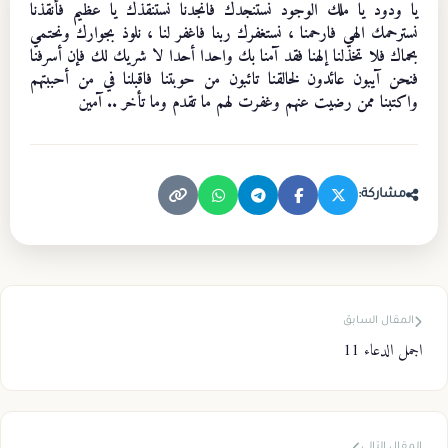
يا ودود يا ملك الوجود نستنجدك فانجدنا نستنقذك يا عظيم فأنقذنا
نسترحمك الهي فارحمنا ، نستغفرك ربنا فاغفر لنا ، نلوذ بجوارك ونحتمي
بحماك فلا تخذلنا إلهنا فقد آمنا بك واحدا أحدا لا شريك لك فإن أسرفنا
فنحن آيبون عائدون لخالقنا تائبون من حوبتنا فاقبلنا في من أحببتهم
واكتبنا ممن رضيت عنهم وغفرت لهم ما تقدم وما تأخر .. آمين
مشاركة:
المقال السابق
اجمل الدعاء 11
المقال التالي