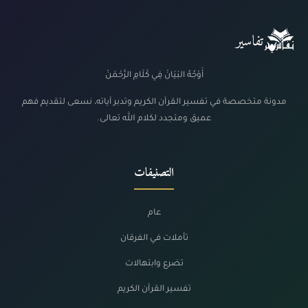
تفاسير
أَوْجُهُ البَيَانْ فِي كَلَامِ الرَّحْمَنْ
مدونة متخصصة في تفسير القرآن الكريم وتدبر آياته، نسعى لتقديم فهم
عميق ومتجدد لكلام الله تعالى.
التصنيفات
عام
تأملات في الفرقان
تضرع وابتهالات
تفسير القرآن الكريم