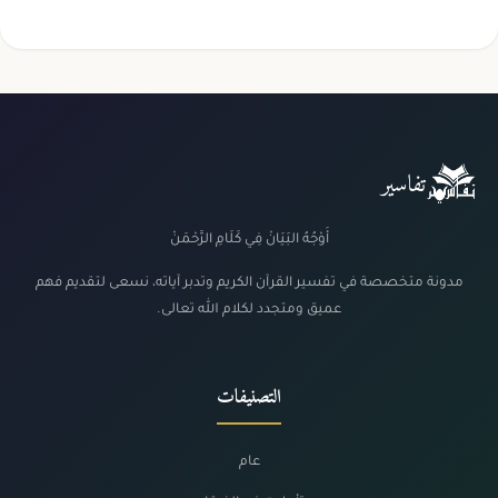
تفاسير
أَوْجُهُ البَيَانْ فِي كَلَامِ الرَّحْمَنْ
مدونة متخصصة في تفسير القرآن الكريم وتدبر آياته، نسعى لتقديم فهم
عميق ومتجدد لكلام الله تعالى.
التصنيفات
عام