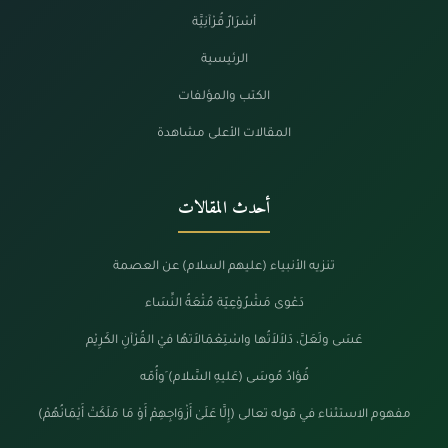
أسْرَارٌ قُرْآنِيَّة
الرئيسية
الكتب والمؤلفات
المقالات الأعلى مشاهدة
أحدث المقالات
تنزيه الأنبياء (عليهم السلام) عن العصمة
دَعْوى مَشْرُوْعِيّة مُتْعَةُ النِّسَاء
عَسَى ولَعَلَّ، دَلاَلاَتُها واسْتِعْمَالاَتهُا فيْ القُرْآنِ الكَرِيْم
فُؤادُ مُوسَى (عَليهِ السَّلام) َوأُمّه
مفهوم الاستثناء في قوله تعالى (إِلَّا عَلَىٰ أَزْوَاجِهِمْ أَوْ مَا مَلَكَتْ أَيْمَانُهُمْ)