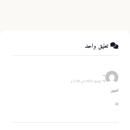
اقرأ المزيد
1 د
تعليق واحد
_
19 يونيو، 2012 في 2:56 م
آمين
رد