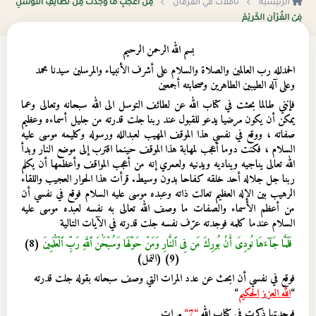
الرئيسية
تأملات في الفرقان
مِنْ أعْجَبِ مَا وَجَدْتُ مِنْ لَطَائِفِ التَّوَسُّلِ
فِيْ القُرْآنِ الكَرِيْمْ
بسم الله الرحمن الرحيم
الحمدلله رب العالمين والصلاة والسلام على أشرف الأنبياء والمرسلين سيدنا محمد
وعلى آله الطيبين الطاهرين وصحابته أجمعين
فإنني طالما بحثت في كتاب الله عن لطائف التوسل الى الله سبحانه وتعالى وعما
يمكن أن يكون مرضيا يدعو للقبول عند ربنا جلت قدرته من جليل أسماءه وعظيم
صفاته ، ووقع في نفسي هذا الموقف المهيب لعبدالله ورسوله وكليمه موسى عليه
السلام ، فكنت دوما أعجب لمهابة هذا الموقف حينما اقترب إلى موضع النار وبدأ
الله تعالى يناجيه ويناديه ويدنيه ولعمري إنه من أعجب المواقف وأعظمها أن يكلم
ربنا جل جلاله أحد خلقه كفاحا بدون وسيط. قرأت هذا الحوار العجيب واللقاء
الرهيب بين الإله العظيم تعالت ذاته وعبده موسى عليه السلام فوقع في نفسي أن
من أعظم الأسماء والصفات ما وصف الله تعالى به نفسه لعبده موسى عليه
السلام عندما كلمه فوجدته عرّف نفسه جلت قدرته في الآيات التالية
فَلَمَّا جَآءَهَا نُودِىَ أَنۢ بُورِكَ مَن فِى ٱلنَّارِ وَمَنْ حَوْلَهَا وَسُبْحَٰنَ ٱللَّهِ رَبِّ ٱلْعَٰلَمِينَ
(8)
(9) (النمل)
فوقع في نفسي أن ابحث عن عدد المرات التي وصف سبحانه بقوله جلت قدرته
“
الله العزيز الحكيم
“
فوجدتها ذكرت في كتاب الله
“
7
“
مرات