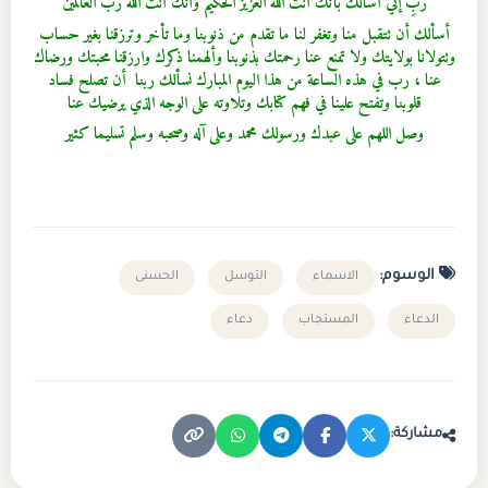
ربِّ إني أسألك بأنك أنت الله العزيز الحكيم وأنك أنت الله رب العالمين
أسألك أن تتقبل منا وتغفر لنا ما تقدم من ذنوبنا وما تأخر وترزقنا بغير حساب
وتتولانا بولايتك ولا تمنع عنا رحمتك بذنوبنا وألهمنا ذكرك وارزقنا محبتك ورضاك
عنا ، رب في هذه الساعة من هذا اليوم المبارك نسألك ربنا أن تصلح فساد
قلوبنا وتفتح علينا في فهم كتابك وتلاوته على الوجه الذي يرضيك عنا
وصل اللهم على عبدك ورسولك محمد وعلى آله وصحبه وسلم تسليما كثير
الوسوم:
الاسماء
التوسل
الحسنى
الدعاء
المستجاب
دعاء
مشاركة: