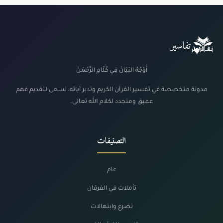
تفاسير
أَوْجُهُ البَيَانْ فِي كَلَامِ الرَّحْمَنْ
مدونة متخصصة في تفسير القرآن الكريم وتدبر آياته، نسعى لتقديم فهم
عميق ومتجدد لكلام الله تعالى.
التصنيفات
عام
تأملات في الفرقان
تضرع وابتهالات