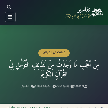
تفاسير
أَوْجُهُ البَيَانْ فِي كَلَامِ الرَّحْمَنْ
تأملات في الفرقان
مِنْ أعْجَبِ مَا وَجَدْتُ مِنْ لَطَائِفِ التَّوَسُّلِ فِيْ
القُرْآنِ الكَرِيْمْ
tafaser
8 يونيو 2012
1 دقيقة قراءة
1 تعليق