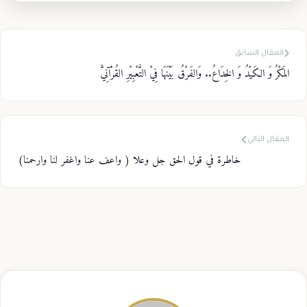
المقال السابق
المَكْرُ وَ الكَيْدُ وَ الخِدَاعُ.. وَالفَرْقُ بَيْنَهَا فِيْ التَّعْبِيْرِ القُرْآنِيّْ
المقال التالي
خاطرة في قول الحق جل وعلا ( واعف عنا واغفر لنا وارحمنا)