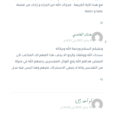
مع هذه الآية الكريمة . فجزاك الله خير الجزاء و زادك من فضله
علما و حكمة.
رد
عدنان الغامدي
9 يناير، 2015 في 8:23 م
وعليكم السلام ورحمة الله وبركاته
سددك الله ووفقك وأرجو الا يجلب هذا الفهم لك المتاعب لأن
البعض هداهم الله رفع اقوال المفسرين رحمهم الله في منزلة
من التقديس وانه لا ينبغي الاستدراك عليهم وهذا ليس فيه عدل
رد
أم أحمد زكريا
13 يناير، 2015 في 10:43 م