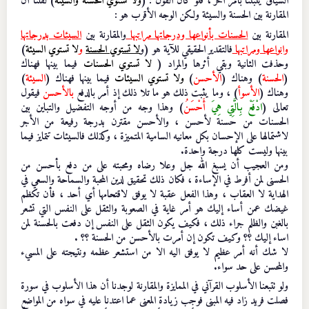
السياق ينبئنا بأمر آخر ، فلو كان القول : (
ولا تستوي الحسنة والسيئة
) لقلنا أن
المقارنة بين الحسنة والسيئة ولكن الوجه الأقرب هو :
المقارنة بين
الحسنات بأنواعها ودرجاتها مراتبها
والمقارنة بين
السيئات بدرجاتها
وانواعها ومراتبها
فالتقدير الحقيقي للآية هو (
و
لا تستوي الحسنة
و
لا تستوي السيئة
)
وحذفت الثانية وبقي أثرها والمراد (
لا
تستوي الحسنات
فيما بينها فهناك
(
الحسنة
) وهناك (
الأحسن
)
ولا تستوي السيئات
فيما بينها فهناك (
السيئة
)
وهناك (
الأسوأ
) ، وما يثبت ذلك هو ما تلا ذلك إذ أمر بالدفع
بالأحسن
فيقول
تعالى (
ادْفَعْ بِالَّتِي هِيَ
أَحْسَنُ
) وهذا وجه من أوجه التفضيل والتباين بين
الحسنات من حسنة لأحسن ، والأحسن مقترن بدرجة رفيعة من الأجر
لاشتمالها على الإحسان بكل معانيه السامية المتميزة ، وكذلك فالسيئات تتمايز فيما
بينها وليست كلها درجة واحدة.
ومن العجيب أن يسبغ الله جل وعلا رضاه ومحبته على من دفع بأحسن من
الحسنى لمن أفرط في الإساءة ، فكان ذلك تحقيق لدين المحبة والسماحة والسعي في
الهداية لا العقاب ، وهذا الفعل عقبة لا يوفق لاقتحامها أي أحد ، فأن تكظم
غيضك عمن أساء إليك هو أمر غاية في الصعوبة والثقل على النفس التي تشعر
بالغبن والظلم جراء ذلك ، فكيف يكون الثقل على النفس إن دفعت بالحسنة لمن
اساء إليك ؟؟ وكيف تكون إن أمرت بالأحسن من الحسنة ؟؟ .
لا شك أنه أمر عظيم لا يوفق اليه الا من استشعر عظمه ونتيجته على المسيء
والمحسن على حد سواء.
ولو تتبعنا الأسلوب القرآني في الممايزة والمقارنة لوجدنا أن هذا الأسلوب في سورة
فصلت فريد زاد فيه المبنى فوجب زيادة المعنى عما اعتدنا عليه في سواه من المواضع