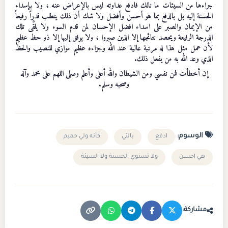
جراءها من السيئات ما نالك فادفع عداوته ليس بالإعراض عنه ، ولا بإسداء
الحسنة إليه بل بالدفع بما هو أحسن وأفضل ولا شك أن ذلك يتطلب قدراً رفيعاً
من الإيمان والصبر على اسداء افضل الإحسان لمن قدم السوء ولا يلقَّى تلك
الدرجة الرفيعة ويحصد نتائجها إلا الذين صبروا ، ولا يوفق إليها إلا ذو حظ عظيم
لأن عمل مثل هذا له مرتبة عالية عند الله وجزاءه عظيم موازي للنصيب والحظ
الذي وعد الله به من يفعل ذلك.
إن أخطأت فمن نفسي ومن الشيطان والله أعلى وأعلم وصلى اللهم على محمد وآله
وصحبه وسلم.
الوسوم:
ادفع
بالتي
كأنه ولي حميم
هي احسن
ولا تستوي الحسنة ولا السيئة
مشاركة: