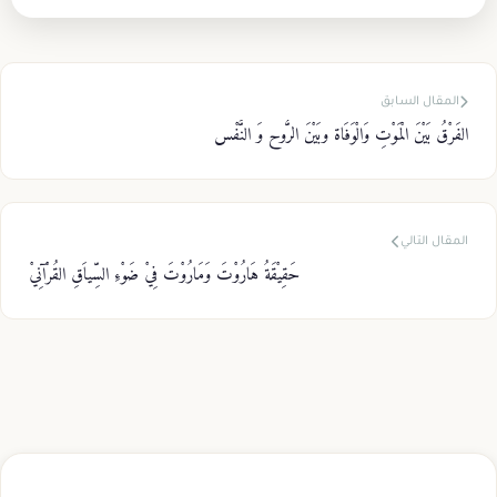
المقال السابق
الفَرْقُ بَيْنَ الْمَوْتِ وَالْوَفَاة وبَيْنَ الرُّوح وَ النَّفْس
المقال التالي
حَقِيْقَةُ هَارُوْتَ وَمَارُوْتَ فِيْ ضَوْءِ السِّياَقِ القُرْآنِيْ