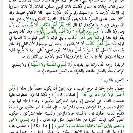
أن كل ما كان مساويا لشيء فالآخر الذي هو له مساو, مساو له, فيقال: فلان
مساو فلانا, وفلان له مساو, فكذلك فلان ليس مساويا لفلان, لا فلان مساويا
له, فلذلك كرّرت لا مع السيئة, ولو لم تكن مكرّرة معها كان الكلام صحيحا. وقد
كان بعض نحويي البصرة يقول: يجوز أن يقال: الثانية
زائدة
; يريد: لا يستوي عبد
الله وزيد, فزيدت لا توكيدا, كما قال
لِئَلا يَعْلَمَ أَهْلُ الْكِتَابِ أَلا يَقْدِرُونَ
أي لأن
يعلم, وكما قال:
لا أُقْسِمُ بِيَوْمِ الْقِيَامَةِ
*
وَلا أُقْسِمُ بِالنَّفْسِ اللَّوَّامَةِ
. وقد كان بعضهم
ينكر قوله هذا في:
لِئَلا يَعْلَمَ أَهْلُ الْكِتَابِ
, وفي قوله:
لا أُقْسِمُ
فيقول: لا الثانية في
قوله:
لِئَلا يَعْلَمَ أَهْلُ الْكِتَابِ
أن لا يقدرون ردّت إلى موضعها, لأن النفي إنما لحق
يقدرون لا العلم, كما يقال: لا أظنّ زيدا لا يقوم, بمعنى: أظن زيدا لا يقوم; قال:
وربما استوثقوا فجاءوا به أوّلا وآخرا, وربما اكتفوا بالأول من الثاني.إ. هـ
ثم يقول رحمه الله : وإنما عنى يقوله.(
وَلا تَسْتَوِي الْحَسَنَةُ وَلا السَّيِّئَة
) ولا يستوي
الإيمان
بالله والعمل بطاعته
والشرك
به والعمل بمعصيته. إ. هـ
التحرير والتنوير
:
عَطْفُ هذه الجملة له موقع عجيب ، فإنه يجوز أن يكون عطفاً على جملة {
وَمَن
أحْسَنُ قَوْلاً مِمَّن دَعَا إلى الله
} [ فصلت : 33 ] الخ تكملة لها فإن المعطوف عليها
تضمنت الثناء على المؤمنين إثر وعيد المشركين وذمِّهم ، وهذه الجملة فيها بيان
التفاوت بين مرتبة المؤمنين وحال المشركين ، فإن الحسنة اسم منقول من الصفة
فتلمُّحُ الصفة مقارن له ، فالحسنة حالة المؤمنين والسيئة حالة المشركين ، فيكون
المعنى كمعنى آيات كثيرة من هذا القبيل مثل قوله تعالى : {
وما يستوي الأعمى
والبصير والذين آمنوا وعملوا الصالحات ولا المسيء
} [ غافر : 58 ] ، فعطف هذه
الجملة على التي قبلها على هذا الاعتبار يكون من عطف الجمل التي يجمعها غرض