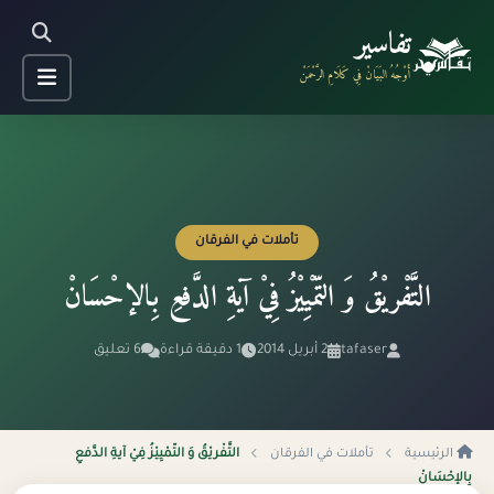
تفاسير
أَوْجُهُ البَيَانْ فِي كَلَامِ الرَّحْمَنْ
تأملات في الفرقان
التَّفْريْقُ وَ التّمْيِيْزُ فِيْ آيةِ الدَّفعِ بِالإحْسَانْ
tafaser
2 أبريل 2014
1 دقيقة قراءة
6 تعليق
الرئيسية
تأملات في الفرقان
التَّفْريْقُ وَ التّمْيِيْزُ فِيْ آيةِ الدَّفعِ
بِالإحْسَانْ