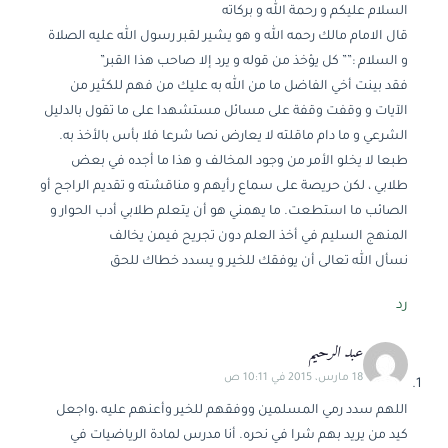
السلام عليكم و رحمة الله و بركاته
قال الامام مالك رحمه الله و هو يشير لقبر رسول الله عليه الصلاة
و السلام :”” كل يؤخذ من قوله و يرد إلا صاحب هذا القبر”
فقد بينت أخي الفاضل ما من الله به عليك من فهم للكثير من
الآيات و وقفت وقفة على مسائل مستشهدا على ما تقول بالدليل
الشرعي و ما دام ماقلته لا يعارض نصا شرعا فلا بأس بالأخذ به.
طبعا لا يخلو الأمر من وجود المخالف و هذا ما أجده في بعض
طلابي ، لكن حريصة على سماع رأيهم و مناقشته و تقديم الراجح أو
الصائب ما استطعت. ما يهمني هو أن يتعلم طلابي أدب الحوار و
المنهج السليم في أخذ العلم دون تجريح فيمن يخالف
نسأل الله تعالى أن يوفقك للخير و يسدد خطاك للحق
رد
عبد الرحيم
18 مارس، 2015 في 10:11 ص
اللهم سدد رمي المسلمين ووفقهم للخير وأعنهم عليه ،واجعل
كيد من يريد بهم شرا في نحره. أنا مدرس لمادة الرياضيات في