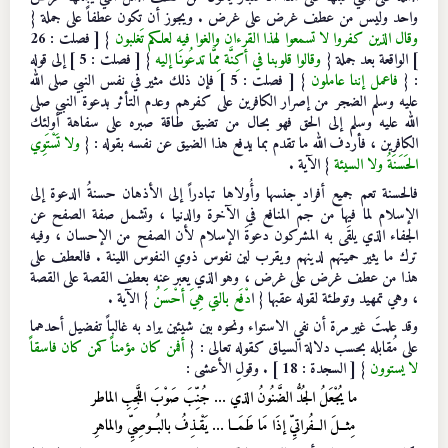
واحد وليس من عطف غرض على غرض . ويجوز أن تكون عطفاً على جملة {
وقال الذين كفروا لا تسمعوا لهذا القرءان والغوا فيه لعلكم تَغلبون
} [ فصلت : 26
] الواقعة بعد جملة {
وقالوا قلوبنا في أكِنَّة مِمَّا تدعُونَا إليه
} [ فصلت : 5 ] إلى قوله
: {
فاعمل إننا عاملون
} [ فصلت : 5 ] فإن ذلك مثير في نفس النبي صلى الله
عليه وسلم الضجر من إصرار الكافرين على كفرهم وعدم التأثر بدعوة النبي صلى
الله عليه وسلم إلى الحق فهو بحال من تضيق طاقة صبره على سفاهة أولئك
الكافرين ، فأردف الله ما تقدم بما يدفع هذا الضيق عن نفسه بقوله :
{
ولا تَسْتَوِي
الحَسَنَةُ ولا السيئة
} الآية .
فالحسنة تعم جميع أفراد جنسها وأُولاها تبادراً إلى الأذهان حسنةُ الدعوة إلى
الإسلام لما فيها من جمّ المنافع في الآخرة والدنيا ، وتشمل صفة الصفح عن
الجفاء الذي يلقَى به المشركون دعوةَ الإسلام لأن الصفح من الإحسان ، وفيه
ترك ما يثير حميتهم لدينهم ويقرب لين نفوس ذوي النفوس اللينة . فالعطف على
هذا من عطف غرض على غرض ، وهو الذي يعبر عنه بعطف القصة على القصة
، وهي تمهيد وتوطئة لقوله عقبها {
ا
دْفَع بالتي هِيَ أحْسَنُ
} الآية .
وقد علمتَ غير مرة أن نفي الاستواء ونحوه بين شيئين يراد به غالباً تفضيل أحدهما
على مُقابله بحسب دلالة السياق كقوله تعالى : {
أفمن كان مؤمناً كمن كان فاسقاً
لا يستوون
} [ السجدة : 18 ] . وقولِ الأعشى :
ما يُجْعَلُ الجُدُّ الضَّنُونُ الذي … جُنِّبَ صَوْبَ اللَّجِبِ الماطر
مِثــلَ الــفُراتيِّ إذَا مَا طَمَــا … يَقْـذِفُ بالبُــوصِيِّ والماهرِ