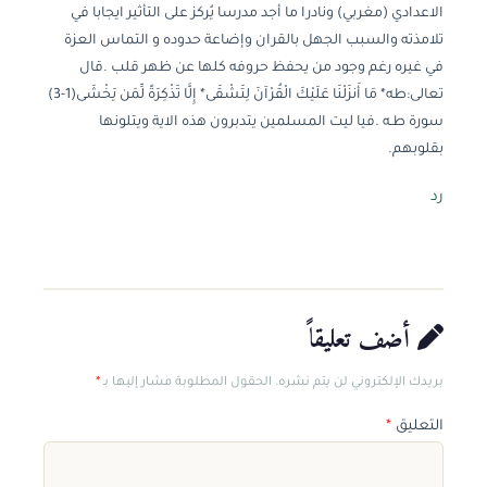
الاعدادي (مغربي) ونادرا ما أجد مدرسا يُركز على التأثير ايجابا في
تلامذته والسبب الجهل بالقران وإضاعة حدوده و التماس العزة
في غيره رغم وجود من يحفظ حروفه كلها عن ظهر قلب .قال
تعالى:طه* مَا أَنزَلْنَا عَلَيْكَ الْقُرْآنَ لِتَشْقَى* إِلَّا تَذْكِرَةً لِّمَن يَخْشَى(1-3)
سورة طـه .فيا ليت المسلمين يتدبرون هذه الاية ويتلونها
بقلوبهم.
رد
أضف تعليقاً
بريدك الإلكتروني لن يتم نشره. الحقول المطلوبة مشار إليها بـ
*
التعليق
*