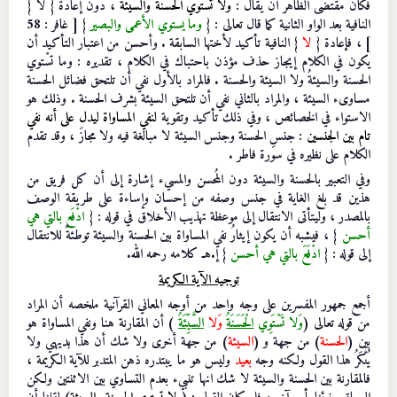
فكان مقتضى الظاهر أن يقال :
ولا تستوي الحسنة والسيئة
، دون إعادة { لا }
النافية بعد الواو الثانية كما قال تعالى : {
وما يستوي الأعمى والبصير
} [ غافر : 58
] ، فإعادة {
لا
} النافية تأكيد لأختها السابقة . وأحسن من اعتبار التأكيد أن
يكون في الكلام إيجاز حذف مؤذن باحتباك في الكلام ، تقديره : وما تسْتوي
الحسنة والسيئةُ ولا السيئة والحسنة . فالمراد بالأول نفي أن تلتحق فضائل الحسنة
مساوىء السيئة ، والمراد بالثاني نفي أن تلتحق السيئة بشرف الحسنة . وذلك هو
الاستواء في الخصائص ، وفي ذلك تأكيد وتقوية
لنفي المساواة ليدل على أنه نفي
تام بين الجنسين
: جنسِ الحسنة وجنس السيئة لا مبالغة فيه ولا مجازَ ، وقد تقدم
الكلام على نظيره في سورة فاطر .
وفي التعبير بالحسنة والسيئة دون المُحسن والمسيء إشارة إلى أن كل فريق من
هذين قد بلغ الغاية في جنس وصفه من إحسان وإساءة على طريقة الوصف
بالمصدر ، وليتأتى الانتقال إلى موعظة تهذيب الأخلاق في قوله : {
ادْفَع بالتي هي
أحسن
} ، فيشبه أن يكون إيثارُ نفي المساواة بين الحسنة والسيئة توطئةً للانتقال
إلى قوله : {
ادْفَعَ بالتي هي أحسن
} إ.هـ كلامه رحمه الله.
توجيه الآية الكريمة
أجمع جمهور المفسرين على وجه واحد من أوجه المعاني القرآنية ملخصه أن المراد
من قوله تعالى (
وَلا تَسْتَوِي
الْحَسَنَةُ
وَلا
السَّيِّئَةُ
) أن المقارنة هنا ونفي المساواة هو
بين (
الحسنة
) من جهة و (
السيئة
) من جهة أخرى ولا شك أن هذا بديهي ولا
يُنْكَرُ هذا القول ولكنه وجه
بعيد
وليس هو ما يبتدره ذهن المتدبر للآية الكريمة ،
فالمقارنة بين الحسنة والسيئة لا شك انها تنبيء بعدم التساوي بين الاثنتين ولكن