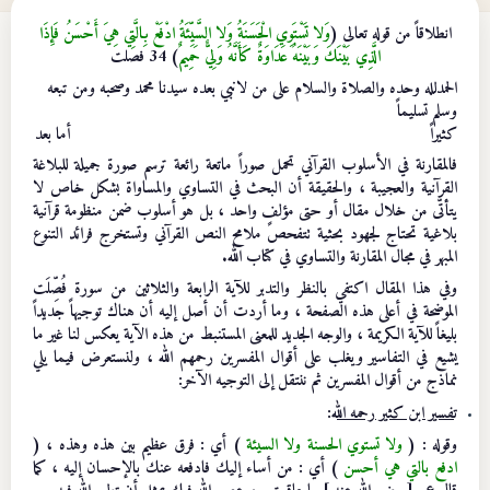
انطلاقاً من قوله تعالى (
وَلا تَسْتَوِي الْحَسَنَةُ وَلا السَّيِّئَةُ ادْفَعْ بِالَّتِي هِيَ أَحْسَنُ فَإِذَا
الَّذِي بَيْنَكَ وَبَيْنَهُ عَدَاوَةٌ كَأَنَّهُ وَلِيٌّ حَمِيمٌ
) 34 فصلت
الحمدلله وحده والصلاة والسلام على من لانبي بعده سيدنا محمد وصحبه ومن تبعه
وسلم تسليماً
كثيراً أما بعد
فالمقارنة في الأسلوب القرآني تحمل صوراً ماتعة رائعة ترسم صورة جميلة للبلاغة
القرآنية والعجيبة ، والحقيقة أن البحث في التساوي والمساواة بشكل خاص لا
يتأتَّى من خلال مقال أو حتى مؤلفٍ واحد ، بل هو أسلوب ضمن منظومة قرآنية
بلاغية تحتاج لجهود بحثية تتفحص ملامح النص القرآني وتستخرج فرائد التنوع
المبهر في مجال المقارنة والتساوي في كتاب الله.
وفي هذا المقال اكتفي بالنظر والتدبر للآية الرابعة والثلاثين من سورة فُصِّلَت
الموضحة في أعلى هذه الصفحة ، وما أردت أن أصل إليه أن هناك توجيهاً جديداً
بليغاً للآية الكريمة ، والوجه الجديد للمعنى المستنبط من هذه الآية يعكس لنا غير ما
يشيع في التفاسير ويغلب على أقوال المفسرين رحمهم الله ، ولنستعرض فيما يلي
نماذج من أقوال المفسرين ثم ننتقل إلى التوجيه الآخر:
ت
فسير ابن كثير رحمه الل
ه
:
وقوله : (
ولا تستوي الحسنة ولا السيئة
) أي : فرق عظيم بين هذه وهذه ، (
ادفع بالتي هي أحسن
) أي : من أساء إليك فادفعه عنك بالإحسان إليه ، كما