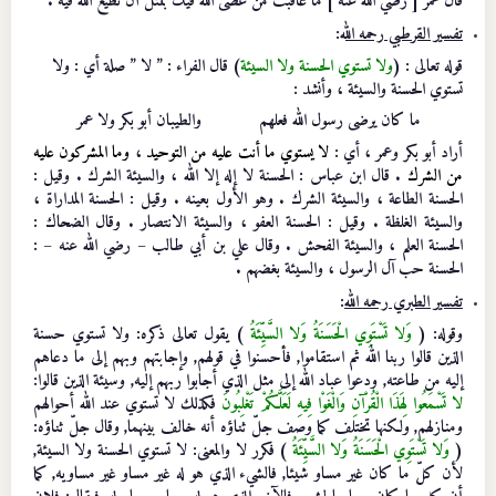
قال عمر [ رضي الله عنه ] ما عاقبت من عصى الله فيك بمثل أن تطيع الله فيه .
تفسير القرطبي رحمه الل
ه
:
قوله تعالى : (
ولا تستوي الحسنة ولا السيئة
) قال الفراء : ” لا ” صلة أي : ولا
تستوي الحسنة والسيئة ، وأنشد :
ما كان يرضى رسول الله فعلهم والطيبان أبو بكر ولا عمر
أراد أبو بكر وعمر ، أي :
لا يستوي ما أنت عليه من التوحيد
،
وما المشركون عليه
من الشرك
. قال ابن عباس : الحسنة لا إله إلا الله ، والسيئة الشرك . وقيل :
الحسنة الطاعة ، والسيئة الشرك . وهو الأول بعينه . وقيل : الحسنة المداراة ،
والسيئة الغلظة . وقيل : الحسنة العفو ، والسيئة الانتصار . وقال الضحاك :
الحسنة العلم ، والسيئة الفحش . وقال علي بن أبي طالب – رضي الله عنه – :
الحسنة حب آل الرسول ، والسيئة بغضهم .
تفسير الطبري رحمه الله
:
وقوله: (
وَلا تَسْتَوِي الْحَسَنَةُ وَلا السَّيِّئَةُ
) يقول تعالى ذكره:
ولا تستوي حسنة
الذين قالوا ربنا الله ثم استقاموا, فأحسنوا في قولهم, وإجابتهم وبهم إلى ما دعاهم
إليه من طاعته, ودعوا عباد الله إلى مثل الذي أجابوا ربهم إليه,
وسيئة الذين قالوا
:
لا تَسْمَعُوا لِهَذَا الْقُرْآنِ وَالْغَوْا فِيهِ لَعَلَّكُمْ تَغْلِبُونَ
فكذلك لا تستوي عند الله أحوالهم
ومنازلهم, ولكنها تختلف كما وصف جلّ ثناؤه أنه خالف بينهما, وقال جلّ ثناؤه:
(
وَلا تَسْتَوِي الْحَسَنَةُ وَلا السَّيِّئَةُ
) فكرر لا والمعنى: لا تستوي الحسنة ولا السيئة,
لأن كلّ ما كان غير مساو شيئا, فالشيء الذي هو له غير مساو غير مساويه, كما