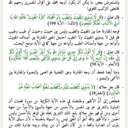
ولنستعرض بعض ما يمكن أن يكون أوجه بحمله على أقوال المفسرين رحمهم الله
لمقتضى التركيب اللغوي:
قال تعالى : (
قُل لَّا يَسْتَوِي
الْخَبِيثُ
وَ
الطَّيِّبُ
وَلَوْ أَعْجَبَكَ كَثْرَةُ الْخَبِيثِ ۚ فَاتَّقُوا اللَّهَ يَا
أُولِي الْأَلْبَابِ لَعَلَّكُمْ تُفْلِحُونَ
) (المائدة – الآية 100)
فوجه المقارنة هنا بين
الخبيث والطيب
وليس بين خبيث وخبيث أو طيب وطيب
فلو قيل لا يستوي الخبيث ولا الطيب احتمل المعنى المقارنة بين أصناف الخبيث
وأنواعه من جهة وأصناف الطيب وأنواعه من جهة كما في الآية موضع البحث.
قال تعالى : (
قُل لَّا أَقُولُ لَكُمْ عِندِي خَزَائِنُ اللَّهِ وَلَا أَعْلَمُ الْغَيْبَ وَلَا أَقُولُ لَكُمْ
إِنِّي مَلَكٌ إِنْ أَتَّبِعُ إِلَّا مَا يُوحَىٰ إِلَيَّ قُلْ هَلْ يَسْتَوِي
الْأَعْمَىٰ
وَ
الْبَصِيرُ
أَفَلَا تَتَفَكَّرُونَ
)
(الأنعام – الآية 50)
وهنا أيضا نلحظ أن وجه المقارنة وعين القضية هو العمى والبصيرة والمقارنة بين
الأعمى والبصير .
قال جل جلاله : (
لا يَسْتَوِي
أَصْحَابُ النَّارِ
وَ
أَصْحَابُ الْجَنَّةِ
أَصْحَابُ الْجَنَّةِ هُمُ
الْفَائِزُونَ
) (الحشر20)
فنخلُصُ إلى أنَّ الأظهر ومقتضاه في هذه الآية الكريمة من سورة فصلت أن
الممايزة والتفريق هو بين
الحسن والأحسن
من جهة
والسيئ والأسوأ
من جهة
أخرى ومن ثم فهو جل جلاله يتبع ذلك التفريق بحثِّه على الدفع بالأحسن وليس
الحسن ، والأظهر والله أعلم أن المعنى ليس رد السيئة بالحسنة ، لأن سياق الآية
يثبت أن العداوة واقعة ، بل كأن المعنى أن من بينك وبينه عداوة نالك من