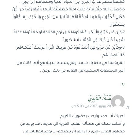
كَشَفْنَا عَنْهُمْ عَذَابَ الخِزْيِ فِي الْحَيَاةَ الدُّنْيَا وَمَتَّعْنَاهُمْ إِلَى حِينٍ..
6-وَضَرَبَ اللّهُ مَثَلاً قَرْيَةً كَانَتْ آمِنَةً مُّطْمَئِنَّةً يَأْتِيهَا رِزْقُهَا رَغَداً مِّن كُلِّ
مَكَانٍ فَكَفَرَتْ بِأَنْعُمِ اللّهِ فَأَذَاقَهَا اللّهُ لِبَاسَ الْجُوعِ وَالْخَوْفِ بِمَا كَانُواْ
يَصْنَعُونَ
7-وَإِن مَّن قَرْيَةٍ إِلاَّ نَحْنُ مُهْلِكُوهَا قَبْلَ يَوْمِ الْقِيَامَةِ أَوْ مُعَذِّبُوهَا عَذَاباً
شَدِيداً كَانَ ذَلِك فِي الْكِتَابِ مَسْطُوراً..
8-وَكَأَيِّن مِّن قَرْيَةٍ هِيَ أَشَدُّ قُوَّةً مِّن قَرْيَتِكَ الَّتِي أَخْرَجَتْكَ أَهْلَكْنَاهُمْ
فَلَا نَاصِرَ لَهُمْ..
القرية هنا هي مكة بلا خلاف..ولم يسمها مدينة مع أنها كانت من
أكبر التجمعات السكنية في العالم في ذلك الزمن .
رد
عَدْنَاَنُ الْغَاَمِدِيّ
20 يوليو، 2018 في 5:03 ص
احييك أبا احمد وارحب بحضورك الكريم
واختلف معك في مسألة انقلاب القرية الى مدينة ، فلا يوجد في
معهود العرب -الذي نزل القرآن بلغتهم- لا يوجد انقلابات في