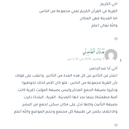
اخي الكريم
القرية في القرآن الكريم تعني مجموعة من الناس
اما المدينة فهي المكان
والله تعالى اعلم
رد
عَدْنَاَنُ الْغَاَمِدِيّ
5 نوفمبر، 2016 في 2:37 ص
أخي أبا عبدالرحمن
اعتذر عن التأخير عن كل هذه المدة من التأخير ، واعقب على قولك
بأن القرية مجموعة من الناس ، فلو كان الأمر كذلك لخوطبوا
وذكروا بصيغة الجمع المذكر وليس بصيغة المؤنث (قرية كانت
آمنة مطمئنة) بينما نجد انها (المدينة ، القرية ، البلدة) ذكرت
بصيغة التأنيث وكلها تدل على مكان سكنى لجمع من البشر
والاختلاف يكمن في طبيعة كل مجتمع وحجم الموضع والله أعلم
رد