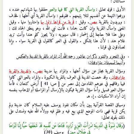
مسألتان :
الأولى : قوله تعالى :
واسأل القرية التي كنا فيها والعير
حققوا بها شهادتهم عنده ،
ورفعوا التهمة عن أنفسهم لئلا يتهمهم . فقولهم : واسأل القرية أي أهلها ; فحذف
; ويريدون بالقرية
مصر
. وقيل :
قرية من قراها نزلوا بها
وامتاروا منها . وقيل
المعنى واسأل القرية وإن كانت جمادا ، فأنت نبي الله ، وهو ينطق الجماد لك ;
وعلى هذا فلا حاجة إلى إضمار ; قال سيبويه : ولا يجوز كلم هندا وأنت تريد
غلام هند ; لأن هذا يشكل . والقول في العير كالقول في القرية سواء . وإنا
لصادقون في قولنا .
وفي التحرير والتنوير ذكر ابن عاشور رحمه الله أن المراد بالقرية المدينة والعكس
وأنهما تسميتان مترادفتان
:
وسؤال القرية مجاز عن سؤال أهلها . والمراد بها مدينة
مصر
.
والمدينة والقرية
مترادفتان
. وقد خصت المدينة في العرف بالقرية الكبيرة . والمراد بالعير التي كانوا
فيها رفاقهم في عيرهم القادمين إلى مصر من [ ص: 41 ] أرض كنعان ، فأما
سؤال العير فسهل وأما سؤال القرية فيكون بالإرسال أو المراسلة أو الذهاب بنفسه
إن أراد الاستثبات .
إ. هـ
وسياق القصة القرآنية يبين بأن مكان نفوذ يوسف عليه السلام كان مدينة ولم
يكن قرية فهي ذات الموضع الذي بيع فيه و ظلم فيه وولاَّه الله عليه ونستدل على
ذلك بقوله تعالى:
(
وَقَالَ نِسْوَةٌ فِي الْمَدِينَةِ امْرَأَتُ الْعَزِيزِ تُرَاوِدُ فَتَاهَا عَن نَّفْسِهِ قَدْ شَغَفَهَا حُبًّا إِنَّا لَنَرَاهَا
فِي ضَلَالٍ مُّبِينٍ
) يوسف (30)