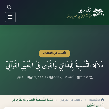
تفاسير
أَوْجُهُ البَيَانْ فِي كَلَامِ الرَّحْمَنْ
تأملات في الفرقان
دَلاَلة التَّسْمِيةُ لِلْمدَائِنِ وَالقُرَى فِيْ التَّعْبِيْرِ القُرْآنِيّ
tafaser
11 أغسطس 2014
1 دقيقة قراءة
11 تعليق
الرئيسية
تأملات في الفرقان
دَلاَلة التَّسْمِيةُ لِلْمدَائِنِ وَالقُرَى فِيْ
التَّعْبِيْرِ القُرْآنِيّ