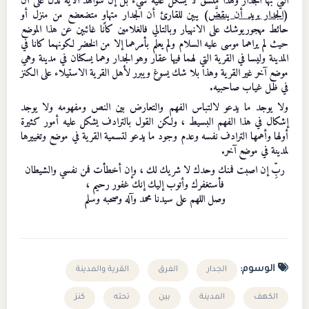
التي بها الجدار وهذا متسق لا يشكل عليه شيء بل إن شواهد الآية تدل على أن
(
الجدار يريد أن ينقضَّ
) يبين للقارئ أن الجدار متهاوٍ متضعضع من منزل أو
حائط مهجوريوشك على الانهيار وبالتالي فالغلامين كانا غائبين عن هذا الموضع
حيث لم يراهما موسى عليه السلام ولم يعلم بأمرهما إلا من الخضر لكونهما كانا في
المدينة وليسا في القرية التي لهما فيها عقار وهو الجدار وهما يسكنان في مدينة وهي
موضع آخر غير القرية وهذا بلا شك يسوغ ويبرر لأهل القرية الاستيلاء على الكنز
في ظل غياب صاحبيه.
ولا يوجد ما يدعو لالتباس الفهم والتعارض بين النص ومفهومه ولا يوجد
إشكال في هذا الفهم البسيط ، ولكن القول بالترادف يشكل عليه أمور كثيرة
أولها وأهمها الترادف نفسه وعدم وجود ما يدعو لتسمية القرية في موضع وتغييرها
لمدينة في موضع آخر.
ربِّ إن اصبت فمنك وحدك لا شريك لك ، وإن أخطأت فمن نفسي والشيطان
فأستغفرك وأتوب إليك إنك غفور رحيم ،
وصل اللهم على سيدنا محمد وآله وصحبه وسلم
الوسوم:
الجدار
الفرق
القرية والمدينة
الكهف
المدينة
بين
تحته
كنز