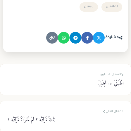
لغلامين
يتيمين
مشاركة:
المقال السابق
اطْلُبنْيْ ... تَجِدْنِيْ
المقال التالي
لَفْظةٌ قُرآنيَّة ؟ أمْ مُفْرَدَةُ قُرْآنيَّة ؟