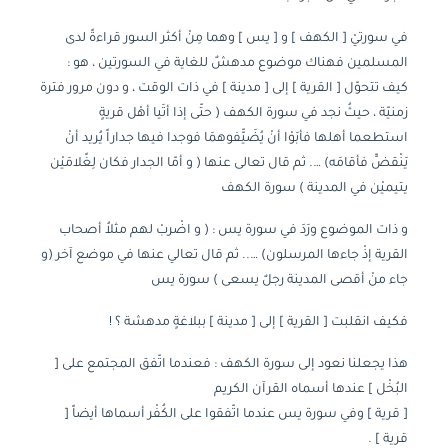
في سورتيْ [ الكهف ] و [ يس ] وهما مِنْ أكثر السور قراءةً لدى
المسلمين فهناك موضوع مدهشٌ للغاية في السورتين ، هو :
كيف تتحوّل [ القرية ] إلى [ مدينة ] في ذات الوقت ، و دون مرور فترة
زمنيّة ، حيثُ نجد في سورة الكهف ( حتّى إذا أتَيا أهْل قريةٍ
استطعما أهلها فأبَوْا أنْ يُضَيّّفوهمَا فوجدا فيها جداراً يُريد أنْ
يَنْقضّّ فأقامَه) …. ثم قال تعالى عنها ( و أمّا الجدار فكان لِغًلامَيْن
يتيميْن في المدينة ) سورة الكهف
و ذات الموضوع ورَدَ في سورة يس : ( و اضْربْ لهم مثلاُ أصحاب
القرية إذْ جاءها المرسلون) ….. ثم قال تعالي عنها في موضع آخر (و
جاء منْ أقصى المدينة رجلٌ يسعى ) سورة يس
فكيف انقلبت [ القرية ] إلى [ مدينة ] ببلاغةٍ مدهشة ؟ !
هذا يجعلنا نعود إلى سورة الكهف : فعندما اتّفق المجتمع على [
البُخْل ] عندها أسماه القرآن الكريم
[ قرية ] وفي سورة يس عندما اتّفقوا على الكُفْر أسماها أيضاً [
قرية ] .