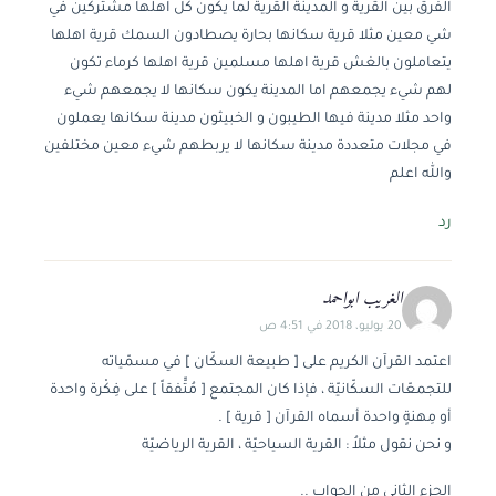
الفرق بين القرية و المدينة القرية لما يكون كل اهلها مشتركين في
شي معين مثلا قرية سكانها بحارة يصطادون السمك قرية اهلها
يتعاملون بالغش قرية اهلها مسلمين قرية اهلها كرماء تكون
لهم شيء يجمعهم اما المدينة يكون سكانها لا يجمعهم شيء
واحد مثلا مدينة فيها الطيبون و الخبيثون مدينة سكانها يعملون
في مجلات متعددة مدينة سكانها لا يربطهم شيء معين مختلفين
والله اعلم
رد
الغريب ابواحمد
20 يوليو، 2018 في 4:51 ص
اعتمد القرآن الكريم على [ طبيعة السكّان ] في مسمّياته
للتجمعّات السكّانيّة ، فإذا كان المجتمع [ مُتّّفقاً ] على فِكْرة واحدة
أو مِهنةٍ واحدة أسماه القرآن [ قرية ] .
و نحن نقول مثلاُ : القرية السياحيّة ، القرية الرياضيّة
الجزء الثاني من الجواب ..