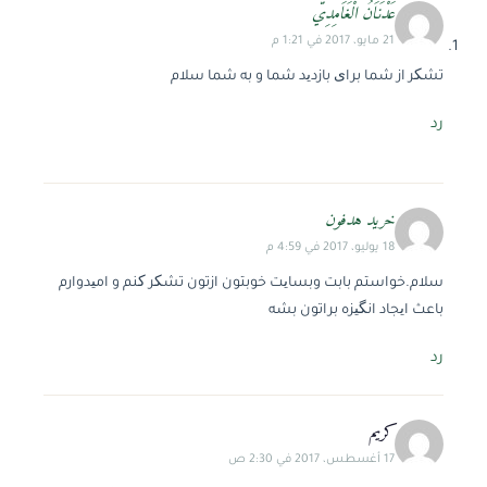
عَدْنَاَنُ الْغَاَمِدِيّ
21 مايو، 2017 في 1:21 م
تشکر از شما برای بازدید شما و به شما سلام
رد
خرید هدفون
18 يوليو، 2017 في 4:59 م
سلام.خواستم بابت وبسایت خوبتون ازتون تشکر کنم و امیدوارم
باعث ایجاد انگیزه براتون بشه
رد
كريم
17 أغسطس، 2017 في 2:30 ص