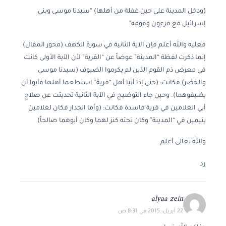
(ودخل المدينة على حين غفلة من أهلها) “سيدنا موسى وبني
إسرائيل مع فرعون وقومه”
فعليه والله أعلم فإن الآية الثانية في سورة الكهف (محور المقال)
إنما ذكرت لفظة “المدينة” عوضاً عن “القرية” لأن الآية الأولى كانت
في معرض ذم القوم الذين لم يكرموا الضيوف (سيدنا موسى
والخضر) فكانت: (حتى إذا أتيا أهل “قرية” استطعما أهلها فأبوا أن
يضيفوهما). وحين جاء التوضيح في الآية الثانية تحديثت عن صلاح
أبي الغلامين في قرية فاسدة فكانت: (وأما الجدار فكان لغلامين
يتيمين في “المدينة” وكان تحته كنز لهما وكان أبوهما صالحاً)
والله تعالى أعلم
رد
alyaa zein
22 أبريل، 2015 في 8:31 ص