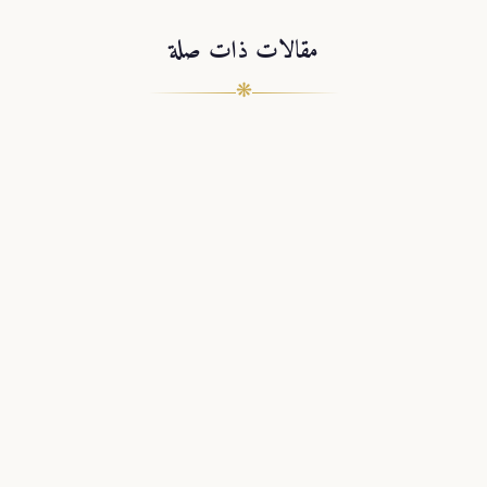
مقالات ذات صلة
❋
26 أبريل 2020
1 دقيقة قراءة
مفهوم #الطاعة والإكراه في #القرآن الكريم