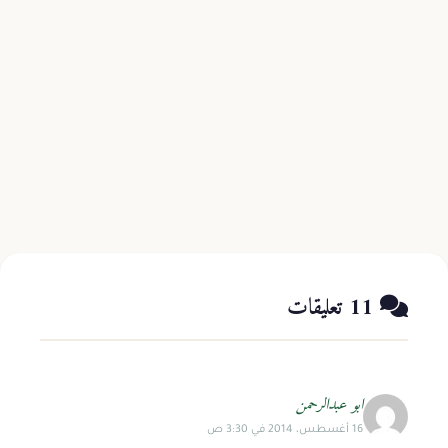
11 سبتمبر 2015
1 دقيقة قراءة
تَصْنِيْفُ الأَصْنَاَفِ فِيْ تَعْرِيْفِ أَصْحَاَبِ الأَعْرَاف
اقرأ المزيد
1 د
11 تعليقات
ابو عبدالرحمن
16 أغسطس، 2014 في 3:30 ص