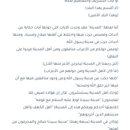
أو آيات التشريف والتعظيم لمكة:
(لا أقسم بهذا البلد)
(وهذا البلد الأمين)
أما لفظة “المدينة” فقد وجدت الآيات التي حوتها آيات حكاية عن
أحداث وقصص جرت فيها واختلط في أهلها صلاح وفساد. ومنها
أحداث جرت في مدينة رسول الله:
(وممن حولكم من الأعراب منافقون ومن أهل المدينة مردوا على
النفاق)
(لئن رجعنا إلى المدينة ليخرجن الأعز منها الأذل)
(ما كان لأهل المدينة ومن حولهم من الأعراب)
“كلها حكت عن مدينة رسول الله وعن وجود منافقين فيها مع أن
فيها خير خلق الله وصحبه”
(وجاء أهل المدينة يستبشرون. قال إن هؤلاء ضيفي فلا
تفضحون) “مدينة سيدنا لوط عليه السلام مع قومه”
(فابعثوا أحدكم بورقكم هذه إلى المدينة) “أهل الكهف وأهل
مدينتهم الذين أخرجوهم”
(وكان في المدينة تسعة رهط) “مدينة سيدنا صالح والمجرمون من
أهلها”