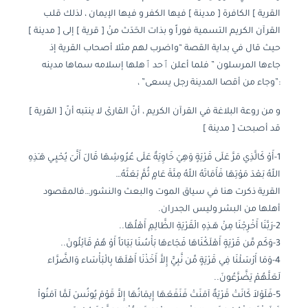
القرية ] الكافرة [ مدينة ] فيها الكفر و فيها الإيمان ، لذلك قلب
القرآن الكريم التسمية فوراً و بذات الحَدَث منْ [ قرية ] إلى [ مدينة ]
حيث قال في بداية القصة “واضرب لهم مثلا أصحاب القرية إذ
جاءها المرسلون ” فلما أعلن ٱحد ٱهلها إسلامه سماها مدينه
:”وجاء من أقصا المدينة رجل يسعى” ،
و من روعة البلاغة في القرآن الكريم ، أنّ القارىْ لا ينتبه أنّ [ القرية ]
قد أصبحت [ مدينة ]
1-أَوْ كَالَّذِي مَرَّ عَلَى قَرْيَةٍ وَهِيَ خَاوِيَةٌ عَلَى عُرُوشِهَا قَالَ أَنَّىَ يُحْيِـي هَـَذِهِ
اللّهُ بَعْدَ مَوْتِهَا فَأَمَاتَهُ اللّهُ مِئَةَ عَامٍ ثُمَّ بَعَثَهُ…
القرية ذكرت هنا في سياق الموت والبعث والنشور…فالمقصود
أهلها من البشر وليس الجدران.
2-رَبَّنَا أَخْرِجْنَا مِنْ هَـذِهِ الْقَرْيَةِ الظَّالِمِ أَهْلُهَا..
3-وَكَم مِّن قَرْيَةٍ أَهْلَكْنَاهَا فَجَاءهَا بَأْسُنَا بَيَاتاً أَوْ هُمْ قَآئِلُونَ..
4-وَمَا أَرْسَلْنَا فِي قَرْيَةٍ مِّن نَّبِيٍّ إِلاَّ أَخَذْنَا أَهْلَهَا بِالْبَأْسَاء وَالضَّرَّاء
لَعَلَّهُمْ يَضَّرَّعُونَ..
5-فَلَوْلاَ كَانَتْ قَرْيَةٌ آمَنَتْ فَنَفَعَهَا إِيمَانُهَا إِلاَّ قَوْمَ يُونُسَ لَمَّا آمَنُواْ