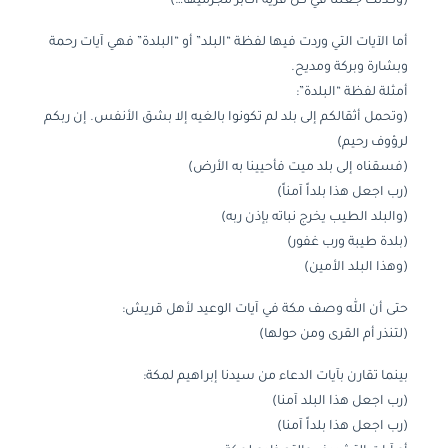
(وكذلك جعلنا في كل قرية أكابر مجرميها…)
أما الآيات التي وردت فيها لفظة “البلد” أو “البلدة” فهي آيات رحمة
وبشارة وبركة ومديح.
أمثلة لفظة “البلدة”:
(وتحمل أثقالكم إلى بلد لم تكونوا بالغيه إلا بشق الأنفس. إن ربكم
لرؤوف رحيم)
(فسقناه إلى بلد ميت فأحيينا به الأرض)
(رب اجعل هذا بلداً آمناً)
(والبلد الطيب يخرج نباته بإذن ربه)
(بلدة طيبة ورب غفور)
(وهذا البلد الأمين)
حتى أن الله وصف مكة في آيات الوعيد لأهل قريش:
(لتنذر أم القرى ومن حولها)
بينما تقارن بآيات الدعاء من سيدنا إبراهيم لمكة:
(رب اجعل هذا البلد آمنا)
(رب اجعل هذا بلداً آمنا)