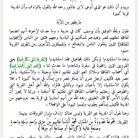
ويبدو أن ذلك هو الذي أوحى لابن عاشور رحمه الله بالقول بالترادف وأن المدينة
قرية كبيرة
ما يظهر من الآية
نقول وبالله التوفيق بأن يوسف كان في مدينة ، وما حدث لإخوته أنهم انضموا
لقافلة تنقلهم لمصر وتعيدهم لمسكنهم في البادية ومعهم فئتين من الناس (
أصحاب
القافلة)
الذين ينقلون الناس والبضائع ، و
المسافرين الآخرين من القرى
القريبة
منهم.
وعندما استشهدوا لم يكن ذلك بمجاهيل فقد استشهدوا (
القرية التي كنا فيها
) يعني
القرويين الذين رافقونا في سفرنا وشاهدوا ما حدث لنا ، (
العير التي أقبلنا فيها
)
أي أصحاب القافلة وملاك العير الذين نقلتهم ذهاباً وجيئة ، والاستشهاد بأهل
مصر بعيد فكيف لرجل ضرير أن يسافر لمصر ومن يسأل في مدينة كبيرة ؟ ، فلا
يكون الاستشهاد إلا بأعيان شهود وبالتالي فالمراد والله أعلم أهل القرية التي
رافقوهم في رحلتهم وأصحاب القافلة التي نقلتهم كما أسلفنا ، وربما لا يجوز أن
يكون الأمر كما قال الطبري رحمه الله من أنهم امتاروا في قرية بعد خروجهم من
المدينة فكيف يسألهم يعقوب وليسوا شهوداً على الواقعة؟ .
وهنا نقول أن المدينة غير القرية وليس هناك ترادف وإبراز الفروقات بينهما:
القرية
:
مَجْمُوعَةٌ مَحْدُودَةٌ مِنَ المَنَازِلِ تَجْمَعُ أُنَاسَاً غَالبِهُم مِنْ عِرْقٍ وَاحدٍ وَملةٍ واحدةٍ
وصَنْعةٍ غَالِبة (كَزِرَاعَةٍ أو صِنَاعَةٍ أوْ حِرْفَة )
لذلك فالمشتركات بين مثل أولئك الناس تجمعهم دائما على موقف واحد من