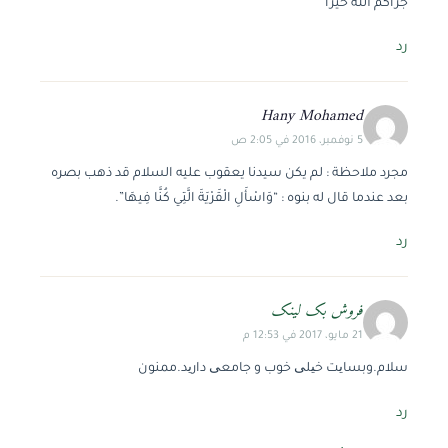
جزاكم الله خيرا
رد
Hany Mohamed
5 نوفمبر، 2016 في 2:05 ص
مجرد ملاحظة : لم يكن سيدنا يعقوب عليه السلام قد ذهب بصره
بعد عندما قال له بنوه : “وَاسْأَلِ الْقَرْيَةَ الَّتِي كُنَّا فِيهَا”.
رد
فروش بک لینک
21 مايو، 2017 في 12:53 م
سلام.وبسایت خیلی خوب و جامعی دارید.ممنون
رد