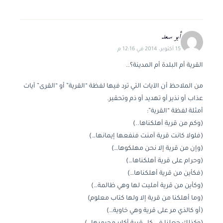
أبو سعد
15 أكتوبر، 2014 في 12:16 م
القرية أم البلدة أم المدينة؟..
من الملاحظ أن الآيات التي ترد فيها لفظة “القرية” أو “القرى” آيات
عذاب أو نذير أو تهديد أو ذم وتحقير.
أمثلة لفظة “القرية”:
(وكم من قرية أهلكناها..)
(فلولا كانت قرية آمنت فنفعها إيمانها…)
(وإن من قرية إلا نحن مهلكوها…)
(وحرام على قرية أهلكناها…)
(فكأين من قرية أهلكناها…)
(وكأين من قرية أمليت لها وهي ظالمة…)
(وما أهلكنا من قرية إلا ولها كتاب معلوم)
(أو كالذي مر على قرية وهي خاوية…)