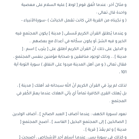
و مثالُ آخر : عندما اتّفق قوم [ لوط ] عليه السلام على معصية
واحدة قال تعالى :
( و نجّيناه من القرية التي كانت تعْمل الخبائث ) -سورةالأنبياء –
و عِندمـا يُطلق القرآن الكريم مُسمّى [ مدينة ] يكون المجتمع فيه
الخير و فيه الشرّ ،أو يكون سكّانه في أعداءُ مع بعضهم ..
و الدليل على ذلك أنّ القرآن الكريم أطلق على [ يثرب ] اسم : [
مدينة ] ، ، وذلك لوجود منافقين و صحابة مؤمنين بنفس المجتمع ،
فقال تعالى ( و من أهل المدينة مردوا على النفاق ) سورة التوبة آية
101 ،
لذلك لم يردْ في القرآن الكريم أنّ الله سبحانه قد أهلك [ مدينة ] ،
بل يُهلك القرى الكافرة تماماً أي يأتي الهلاك عندما يعمّ الكُفر في
المجتمع .
نعود لسورة الكهف : عِندما أضاف [ العبد الصالح ] ، أضاف الولدين
[ الصالحَين ] إلى المجتمع البخيل [ الفاسد ] ، أصبح المجتمع [
مدينة ] و لم يعُدْ [ قرية ] ،
و كذلك في سورة يس ، عندمـا أسلم أحد الأشخاص ، أصبحت [