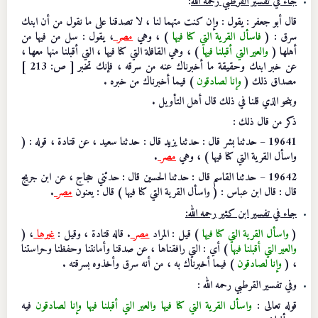
جاء في تفسير القرطبي رحمه الله
:
قال أبو جعفر : يقول : وإن كنت متهما لنا ، لا تصدقنا على ما نقول من أن ابنك
سرق : (
فاسأل القرية التي كنا فيها
) ، وهي
مصر
، يقول : سل من فيها من
أهلها (
والعير التي أقبلنا فيها
) ، وهي القافلة التي كنا فيها ، التي أقبلنا منها معها ،
عن خبر ابنك وحقيقة ما أخبرناك عنه من سرقه ، فإنك تخبر [ ص: 213 ]
مصداق ذلك (
وإنا لصادقون
) فيما أخبرناك من خبره .
وبنحو الذي قلنا في ذلك قال أهل التأويل .
ذكر من قال ذلك :
19641 – حدثنا بشر قال : حدثنا يزيد قال : حدثنا سعيد ، عن قتادة ، قوله : (
واسأل القرية التي كنا فيها ) ، وهي
مصر
.
19642 – حدثنا القاسم قال : حدثنا الحسين قال : حدثني حجاج ، عن ابن جريج
قال : قال ابن عباس : ( واسأل القرية التي كنا فيها ) قال : يعنون
مصر
.
جاء في تفسير ابن كثير رحمه الله:
(
واسأل القرية التي كنا فيها
) قيل : المراد
مصر
. قاله قتادة ، وقيل :
غيرها
، (
والعير التي أقبلنا فيها
) أي : التي رافقناها ، عن صدقنا وأمانتنا وحفظنا وحراستنا
،
(
وإنا لصادقون
) فيما أخبرناك به ، من أنه سرق وأخذوه بسرقته .
وفي تفسير القرطبي رحمه الله :
قوله تعالى :
واسأل القرية التي كنا فيها والعير التي أقبلنا فيها وإنا لصادقون
فيه