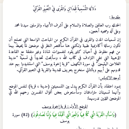
دَلاَلة التَّسْمِيةُ لِلْمدَائِنِ وَالقُرَى فِيْ التَّعْبِيْرِ القُرْآنِيّ
مقدمة
:
الحمدلله رب العالمين والصلاة والسلام على أشرف الأنبياء والمرسلين سيدنا محمد
وعلى آله وصحبه أجمعين.
إن تسميات المدن والقرى في القرآن الكريم من المباحث الواسعة التي تصلح أن
تكون رسالة أكاديمية علمية ولكنني هنا سأقتصر النظر في موضعين لما يحيط بهما
من فهم مغلوط في أحيان كثير يقود لتفسيرات شاذة وغير متفقة مع القاعدة
الذهبية التي تنفي الترادف في كتاب الله ، وسأبحث تحديداً في تسمية “مدينة
الغلامين اليتيمين” في سورة الكهف “قرية إخوة يوسف” التي استشهدوا بهم عند
قدومهم على أبيهم وبالتالي سنخرج بتعريف للمدينة والقرية في التعبير القرآني.
أوجه الالتباس
:
يسود اعتقاد بأن القرآن الكريم يبدل بين التسميتين (مدينة ، قرية) لنفس الموضع
وأنهما تسميتان مترادفتان وسأستعرض بعض أقوال المفسرين رحمهم الله في
الموضعين اللذين ندرسهما:
الموضع الأول : قرية إخوة يوسف
(
وَاسْأَلِ الْقَرْيَةَ الَّتِي كُنَّا فِيهَا وَالْعِيرَ الَّتِي أَقْبَلْنَا فِيهَا وَإِنَّا لَصَادِقُونَ
) (82) سورة
يوسف