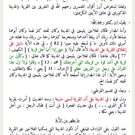
ولعلنا نستعرض أبرز أقوال المفسرين رحمهم الله في التفريق بين القرية والمدينة
المذكورتين في هاتين الآيتين الكريمتين:
يقول ابن كثير رحمه الله
:
وأما الجدار فكان لغلامين يتيمين في المدينة وكان تحته كنز لهما وكان أبوهما
صالحا فأراد ربك أن يبلغا أشدهما ويستخرجا كنزهما رحمة من ربك وما فعلته عن
أمري ذلك تأويل ما لم تسطع عليه صبرا ( 82 ) . في هذه الآية
دليل على
إطلاق القرية على المدينة
; لأنه قال أولا (
حتى إذا أتيا أهل قرية
) [ الكهف :
77 ] وقال هاهنا : فكان لغلامين يتيمين في المدينة كما قال تعالى : (
وكأين من
قرية هي أشد قوة من قريتك التي أخرجتك
[ محمد : 13 ] ،
وقالوا لولا نزل هذا
القرآن على رجل من القريتين عظيم
[ الزخرف : 31 ] يعني : مكة والطائف .
ومعنى الآية : أن هذا الجدار إنما أصلحه لأنه كان لغلامين يتيمين في المدينة وكان
تحته كنز لهما. الخ.
وجاء في تفسير القرطبي
:
ودل قوله :
في المدينة على أن القرية تسمى مدينة
; ومنه الحديث ( أمرت بقرية
تأكل القرى . . . ) وفي حديث الهجرة ( لمن أنت ) فقال الرجل : من أهل
المدينة ; يعني مكة .
ما يظهر من الآية
عند القول بنفي الترادف فينبغي أن تكون المدينة التي يسكنها الغلامين غير القرية