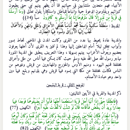
الأنبياء فهم متحدين متشابهين في حياتهم فما أن يظهر بينهم نبي حتى يطيعون
كبرائهم ويقاومون الدعوة حميةً واتّباعاً للباطل واستكباراً يقول تعالى (
وَمَا أَرْسَلْنَا
فِي قَرْيَةٍ مِّن نَّذِيرٍ إِلَّا قَالَ مُتْرَفُوهَا إِنَّا بِمَا أُرْسِلْتُم بِهِ كَافِرُونَ
سبأ (34))
المدينة
:
مِنْطَقَةٌ سَكَنِيَّةٌ وَاسِعَةٌ تَجْمَعُ أُنَاسَاً مُخْتَلِفيْ الأَعْرَاقِ وَالمِلَلِ وَالمِهَنِ وَالأَعْمَالْ
تُجْلَبُ إليْهَا الأرْزَاقُ وتَسُودُ فِيْهَا التِّجَارَة.
والمدينة عادة يحيط بها عدد من القرى وكانت المدن في الماضي تحاط بسور
وأبواب تغلق ليلاً أمام الداخلين إليها وهذا لم تتميز به القرى لأن أهلها يعرفون
بعضهم ويُعرفُ الأغراب بينهم بسهولة ، وهذا التعريف ينطبق على المدينة المنورة
مهاجر رسول الله صلى الله عليه وسلم حيث كان يسكن فيها أناس من ملل وأعراق
مختلفة فمنهم اليهود ، ومنهم الأوس والخزرج والمهاجرين من قريش وغيرهم من
الناس فكانت مختلفة عن مكة التي يسود فيها قريش وهي بلدتهم ويتبع فيها دين
واحد وهو عبادة الأصنام.
الموضع الثاني : قرية اليتيمين
ذكر المدينة والقرية في الآيتين التاليتين:
(
فَانطَلَقَا حَتَّىٰ إِذَا أَتَيَا أَهْلَ قَرْيَةٍ اسْتَطْعَمَا أَهْلَهَا فَأَبَوْا أَن يُضَيِّفُوهُمَا فَوَجَدَا فِيهَا
جِدَارًا يُرِيدُ أَن يَنقَضَّ فَأَقَامَهُ قَالَ لَوْ شِئْتَ لَاتَّخَذْتَ عَلَيْهِ أَجْرًا
) الكهف (77)
(
وَأَمَّا الْجِدَارُ فَكَانَ لِغُلَامَيْنِ يَتِيمَيْنِ فِي الْمَدِينَةِ وَكَانَ تَحْتَهُ كَنزٌ لَّهُمَا وَكَانَ أَبُوهُمَا
صَالِحًا فَأَرَادَ رَبُّكَ أَن يَبْلُغَا أَشُدَّهُمَا وَيَسْتَخْرِجَا كَنزَهُمَا رَحْمَةً مِّن رَّبِّكَ وَمَا فَعَلْتُهُ
عَنْ أَمْرِي ذَٰلِكَ تَأْوِيلُ مَا لَمْ تَسْطِع عَّلَيْهِ صَبْرًا
) الكهف (82)