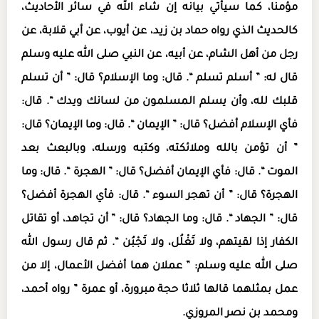
مؤمنا، كما سيأتي بيانه إن شاء الله في سائر الأحاديث،
كالحديث الذي رواه حماد بن زيد، عن أيوب، عن أبي قلابة، عن
رجل من أهل الشام، عن أبيه، عن النبي صلى الله عليه وسلم
قال له: ” أسلم تسلم “. قال: وما الإسلام؟ قال: ” أن تسلم
قلبك لله، وأن يسلم المسلمون من لسانك ويدك “. قال:
فأي الإسلام أفضل؟ قال: ” الإيمان “. قال: وما الإيمان؟ قال:
” أن تؤمن بالله وملائكته، وكتبه ورسله، وبالبعث بعد
الموت “. قال: فأي الإيمان أفضل؟ قال: ” الهجرة “. قال: وما
الهجرة؟ قال: ” أن تهجر السوء “. قال: فأي الهجرة أفضل؟
قال: ” الجهاد “. قال: وما الجهاد؟ قال: ” أن تجاهد، أو تقاتل
الكفار إذا لقيتهم، ولا تَغْلُل، ولا تَجْبُن “. ثم قال رسول الله
صلى الله عليه وسلم: ” عملان هما أفضل الأعمال، إلا من
عمل بمثلهما قالها ثلاثا حجة مبرورة، أو عمرة ” رواه أحمد،
ومحمد بن نصر المروزي.