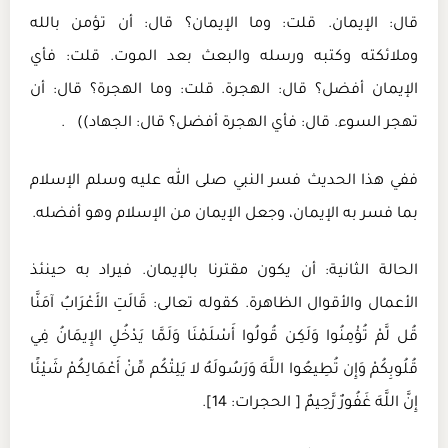
قال: الإيمان. قلت: وما الإيمان؟ قال: أن تؤمن بالله
وملائكته وكتبه ورسله والبعث بعد الموت. قلت: فأي
الإيمان أفضل؟ قال: الهجرة. قلت: وما الهجرة؟ قال: أن
تهجر السوء. قال: فأي الهجرة أفضل؟ قال: الجهاد)) .
ففي هذا الحديث فسر النبي صلى الله عليه وسلم الإسلام
بما فسر به الإيمان، وجعل الإيمان من الإسلام وهو أفضله.
الحالة الثانية: أن يكون مقترنا بالإيمان. فيراد به حينئذ
الأعمال والأقوال الظاهرة. كقوله تعالى: قَالَتِ الأَعْرَابُ آمَنَّا
قُل لَّمْ تُؤْمِنُوا وَلَكِن قُولُوا أَسْلَمْنَا وَلَمَّا يَدْخُلِ الإِيمَانُ فِي
قُلُوبِكُمْ وَإِن تُطِيعُوا اللَّهَ وَرَسُولَهُ لا يَلِتْكُم مِّنْ أَعْمَالِكُمْ شَيْئًا
إِنَّ اللَّهَ غَفُورٌ رَّحِيمٌ [ الحجرات: 14].