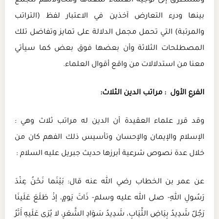
وسنتطرق إلى توجيه العلماء لمعناها ومحاولاتهم للجمع
بينها ودرء التعارض آخذين في الاعتبار لفظ (التراتب
والمرتبة) التي تحمل مجمل الدلالة على تمايز وتفاضل تلك
المصطلحات الثلاثة وأن بعضها فوق بعض كما سيأتي
معنا من استدلالات من واقع أقوال العلماء.
الفرع الأول : مراتب الدين الثلاث:
وقد قرر علماء العقيدة أن الدين له مراتب ثلاث وهي :
الإسلام والإيمان والإحسان وتأسيس ذلك الفهم كان من
خلال عدة نصوص شرعية أبرزها حديث جبريل عليه السلام :
عن عمر بن الخطاب رضي الله عنه قال: بَيْنَما نَحْنُ عِنْدَ
رَسُولِ اللهِ- صلى الله عليه وسلم- ذَاتَ يَومٍ، إذْ طَلَعَ عَلَينَا
رَجُلٌ شَدِيدُ بِيَاضِ الثِّيَابِ، شَدِيدُ سَوَادِ الشَّعَرِ، لا يُرَى عَلَيهِ أَثَرُ