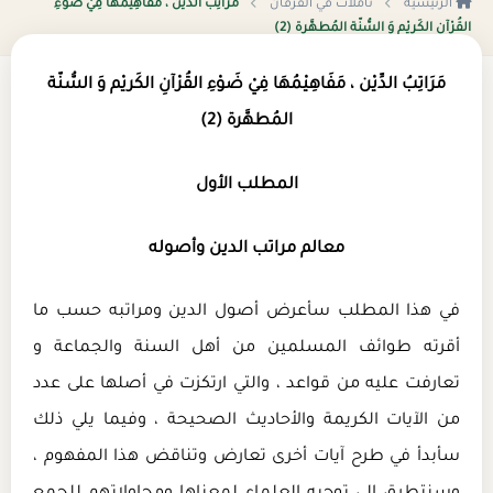
الرئيسية
تأملات في الفرقان
مَرَاتِبُ الدِّيْن ، مَفَاهِيْمُهَا فِيْ ضَوْءِ
القُرْآنِ الكَريْم وَ السُّنّة المُطهَّرة (2)
مَرَاتِبُ الدِّيْن ، مَفَاهِيْمُهَا فِيْ ضَوْءِ القُرْآنِ الكَريْم وَ السُّنّة
المُطهَّرة (2)
المطلب الأول
معالم مراتب الدين وأصوله
في هذا المطلب سأعرض أصول الدين ومراتبه حسب ما
أقرته طوائف المسلمين من أهل السنة والجماعة و
تعارفت عليه من قواعد ، والتي ارتكزت في أصلها على عدد
من الآيات الكريمة والأحاديث الصحيحة ، وفيما يلي ذلك
سأبدأ في طرح آيات أخرى تعارض وتناقض هذا المفهوم ،