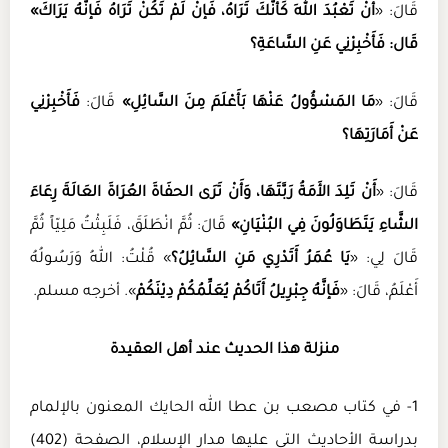
قَالَ: «
أَنْ تَعْبُدَ اللهَ كَأَنَّكَ تَرَاهُ، فَإنْ لَمْ تَكُنْ تَرَاهُ فَإنَّهُ يَرَاكَ»
قَال: فَأَخْبِرْنِي عَنِ السَّاعَةِ؟
قَالَ: «
مَا المَسْؤُولُ عَنْهَا بَأَعْلَمَ مِنَ السَّائِلِ»
قَالَ:
فَأَخْبِرْنِي
عَنْ أَمَارَتِهَا؟
قَالَ: «
أَنْ تَلِدَ الأَمَةُ رَبَّتَهَا، وَأَنْ تَرَى الحفَاةَ العُرَاةَ العَالَةَ رِعَاءَ
الشَّاءِ يَتَطَاوَلُونَ فِي البُنْيَانِ»
قَالَ: ثُمَّ انْطَلَقَ، فَلَبِثْتُ مَلِيّاً ثُمَّ
قَالَ لِي: «
يَا عُمَرُ أَتَدْرِي مَنِ السَّائِلُ؟
» قُلْتُ: اللهُ وَرَسُولُهُ
أَعْلَمُ، قَالَ: «
فَإنَّهُ جِبْرِيلُ أَتَاكُمْ يُعَلِّمُكُمْ دِيْنَكُمْ
». أخرجه مسلم.
منزلة هذا الحديث عند أهل العقيدة
1- في كتاب مصعب بن عطا الله الحايك المعنون بالإلمام
بدراسة الأحاديث التي عليها مدار الإسلام، الصفحة (402)