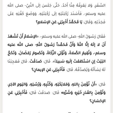
السَّفَرِ، وَلا يَعْرِفُهُ مِنَّا أَحَدٌ، حَتَّى جَلَسَ إلَى النَّبِيِّ- صلى الله
عليه وسلم-، فَأَسْنَدَ رُكْبَتَيْهِ إلَى رُكْبَتَيْهِ، وَوَضَعَ كَفَّيْهِ عَلَى
فَخِذَيْهِ، وَقَالَ:
يَا مُحَمَّدُ أَخْبِرْنِي عَنِ الإسْلامِ؟
فَقَالَ رَسُولُ اللهِ- صلى الله عليه وسلم-: «
الإسْلامُ أَنْ تَشْهَدَ
أَنْ لا إلَهَ إلَّا اللهُ وَأَنَّ مُحَمَّداً رَسُولُ اللهِ- صلى الله عليه
وسلم-، وَتُقِيمَ الصَّلاةَ، وَتُؤْتِي الزَّكَاةَ، وَتَصُومَ رَمَضَانَ، وَتَحُجَّ
البَيْتَ إنِ اسْتَطَعْتَ إلَيهِ سَبيل
اً». قَالَ:
صَدَقْتَ
، قَالَ فَعَجِبْنَا
لَهُ يَسْأَلُهُ وَيُصَدِّقُهُ، قَالَ:
فَأَخْبِرْنِي عَنِ الإيمانِ؟
قَالَ: «
أَنْ تُؤْمِنَ بِاللهِ، وَمَلائِكَتِهِ، وَكُتُبِهِ، وَرُسُلِهِ، وَاليَومِ الآخِرِ،
وَتُؤْمِنَ بِالقَدَرِ خَيْرِهِ وَشَرِّهِ»
قَالَ: صَدَقْتَ قَالَ
: فَأَخْبِرْنِي عَنِ
الإحْسَانِ؟