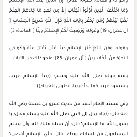
وأقواله وأفعاله، كقوله تعالى: إِنَّ الدِّينَ عِندَ اللّهِ الإِسْلاَمُ
وَمَا اخْتَلَفَ الَّذِينَ أُوْتُواْ الْكِتَابَ إِلاَّ مِن بَعْدِ مَا جَاءهُمُ الْعِلْمُ
بَغْيًا بَيْنَهُمْ وَمَن يَكْفُرْ بِآيَاتِ اللّهِ فَإِنَّ اللّهِ سَرِيعُ الْحِسَابِ [
آل عمران: 19] وقوله: وَرَضِيتُ لَكُمُ الإِسْلاَمَ دِينًا [ المائدة: 3].
وقوله: وَمَن يَبْتَغِ غَيْرَ الإِسْلاَمِ دِينًا فَلَن يُقْبَلَ مِنْهُ وَهُوَ فِي
الآخِرَةِ مِنَ الْخَاسِرِينَ [ آل عمران: 85]. ونحو ذلك من الآيات.
ومنه قوله صلى الله عليه وسلم: ((بدأ الإسلام غريبا،
وسيعود غريبا كما بدأ غريبا، فطوبى للغرباء)) .
وفي مسند الإمام أحمد من حديث عمرو بن عبسة رضي الله
عنه قال: ((جاء رجل إلى النبي صلى الله عليه وسلم فقال: يا
رسول الله، ما الإسلام؟ قال: أن تسلم قلبك لله، وأن يسلم
المسلمون من لسانك ويدك. قال: فأي الإسلام أفضل؟