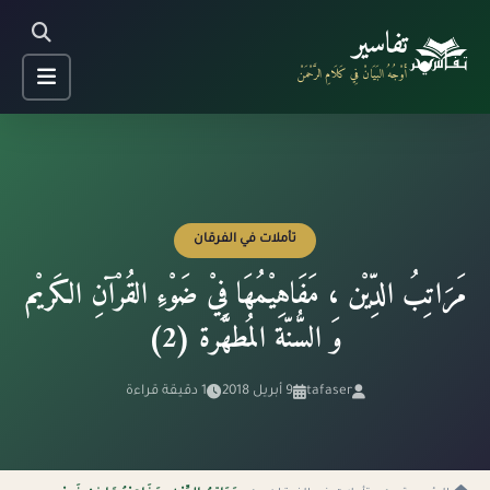
تفاسير
أَوْجُهُ البَيَانْ فِي كَلَامِ الرَّحْمَنْ
تأملات في الفرقان
مَرَاتِبُ الدِّيْن ، مَفَاهِيْمُهَا فِيْ ضَوْءِ القُرْآنِ الكَريْم
وَ السُّنّة المُطهَّرة (2)
tafaser
9 أبريل 2018
1 دقيقة قراءة