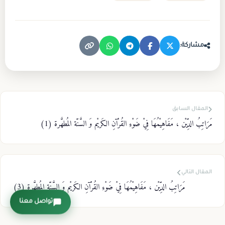
مشاركة:
المقال السابق
مَرَاتِبُ الدِّيْن ، مَفَاهِيْمُهَا فِيْ ضَوْءِ القُرْآنِ الكَريْم وَ السُّنّة المُطهَّرة (1)
المقال التالي
مَرَاتِبُ الدِّيْن ، مَفَاهِيْمُهَا فِيْ ضَوْءِ القُرْآنِ الكَريْم وَ السُّنّة المُطهَّرة (3)
تواصل معنا