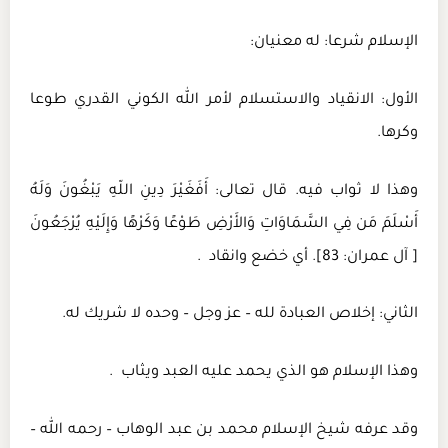
الإسلام شرعا: له معنيان:
الأول: الانقياد والاستسلام لأمر الله الكوني القدري طوعا
وكرها.
وهذا لا ثواب فيه. قال تعالى: أَفَغَيْرَ دِينِ اللّهِ يَبْغُونَ وَلَهُ
أَسْلَمَ مَن فِي السَّمَاوَاتِ وَالأَرْضِ طَوْعًا وَكَرْهًا وَإِلَيْهِ يُرْجَعُونَ
[ آل عمران: 83]. أي خضع وانقاد .
الثاني: إخلاص العبادة لله – عز وجل – وحده لا شريك له.
وهذا الإسلام هو الذي يحمد عليه العبد ويثاب .
وقد عرفه شيخ الإسلام محمد بن عبد الوهاب – رحمه الله –