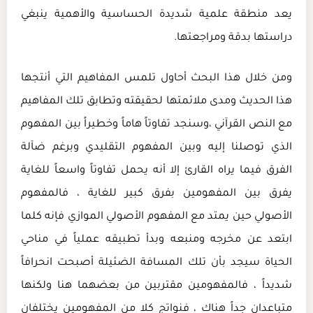
يعد منطقة علمية شديدة الحساسية والأهمية ينبغي
دراستها بدقة ومراجعتها.
ومن خلال هذا البحث أحاول تلمس المفاهيم التي أنتجها
هذا الحديث ومدى ملائمتها لحقيقته وتطابق تلك المفاهيم
مع النص القرآني ،وسنجد تفاوتاً هاماً وخطيراً بين المفهوم
الذي توصلنا إليه وبين المفهوم التقليدي وبرغم ضآلة
الفرق فيما يراه القارئ إلا أنه يحمل تفاوتاً واسعاً للغاية
يفرق بين المفهومين بفرق كبير للغاية ، فالمفهوم
الأصولي حين يمتد مع المفهوم الأصولي الموازي فإنه كلما
ابتعد عن مخرجه ومنبعه وبدأ تطبيقه عملياً في مناحي
الحياة سيجد بأن تلك المسافة الضئيلة أصبحت انحرافاً
شديداً ، فالمفهومين مقتربين من بعضهما هنا ولكنها
متباعدان جداً هناك ، فنواتج كلا من المفهومين يختلفان