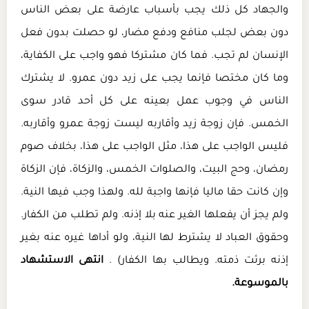
والجهاد كل ذلك يجب بأسباب عارضة على بعض الناس
دون بعض لجلب منافع ودفع مضار، لو حصلت بدون فعل
الإنسان لم تجب. فما كان مشتركا فهو واجب على الكفاية،
وما كان مختصا فإنما يجب على زيد دون عمرو. لا يشترك
الناس في وجوب عمل بعينه على كل أحد قادر سوى
الخمس. فإن زوجة زيد وأقاربه ليست زوجة عمرو وأقاربه.
فليس الواجب على هذا، مثل الواجب على هذا، بخلاف صوم
رمضان، وحج البيت، والصلوات الخمس، والزكاة، فإن الزكاة
وإن كانت حقا ماليا فإنها واجبة لله. ولهذا وجب فيها النية.
ولم يجز أن يفعلها الغير عنه بلا إذنه. ولم تطلب من الكفار.
وحقوق العباد لا يشترط لها النية، ولو أداها غيره عنه بغير
إذنه برئت ذمته. ويطالب بها الكفار) .
انتهى الاستشهاد
بالموسوعة.